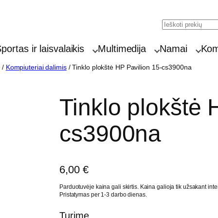
Search
portas ir laisvalaikis
Multimedija
Namai
Komp
i
/
Kompiuteriai dalimis
/ Tinklo plokštė HP Pavilion 15-cs3900na
Tinklo plokštė 
cs3900na
6,00
€
Parduotuvėje kaina gali skirtis. Kaina galioja tik užsakant inte
Pristatymas per 1-3 darbo dienas.
Turime