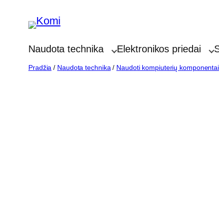
Eiti
prie
turinio
Naudota technika
Elektronikos priedai
S
Pradžia
/
Naudota technika
/
Naudoti kompiuterių komponenta