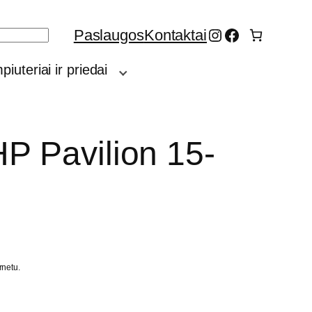
Instagram
Facebook
Paslaugos
Kontaktai
iuteriai ir priedai
HP Pavilion 15-
rnetu.