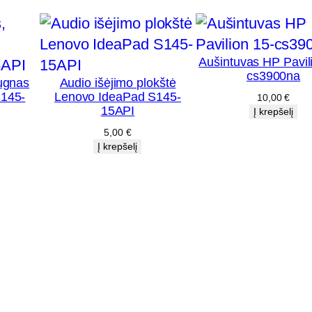
:
T
i
Aušintuvas HP Pavil
n
cs3900na
dugnas
Audio išėjimo plokštė
k
145-
Lenovo IdeaPad S145-
10,00
€
15API
l
Į krepšelį
o
5,00
€
Į krepšelį
p
l
o
k
š
t
ė
H