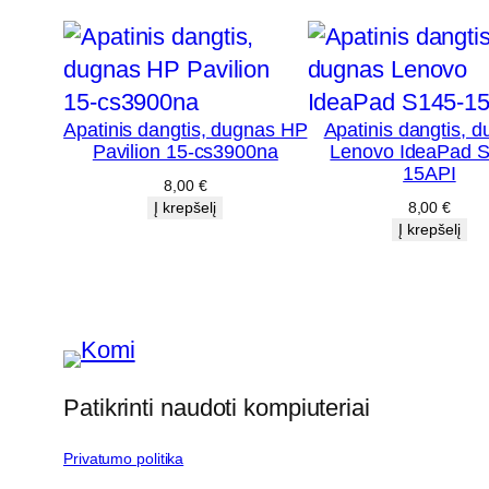
Apatinis dangtis, dugnas HP
Apatinis dangtis, 
Pavilion 15-cs3900na
Lenovo IdeaPad S
15API
8,00
€
Į krepšelį
8,00
€
Į krepšelį
Patikrinti naudoti kompiuteriai
Privatumo politika