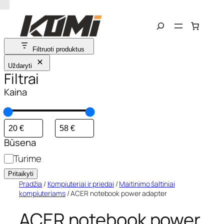
Eiti
Search
prie
turinio
Filtruoti produktus
Uždaryti
Filtrai
Kaina
Būsena
S
Turime
t
Pritaikyti
a
Pradžia
/
Kompiuteriai ir priedai
/
Maitinimo šaltiniai
kompiuteriams
/ ACER notebook power adapter
t
u
ACER notebook power
s