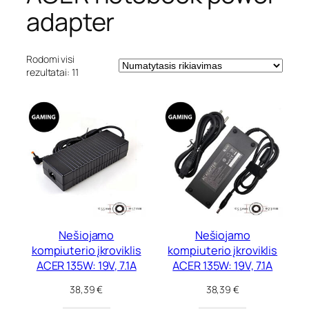
a
adapter
s
Rodomi visi
rezultatai: 11
Nešiojamo
Nešiojamo
kompiuterio įkroviklis
kompiuterio įkroviklis
ACER 135W: 19V, 7.1A
ACER 135W: 19V, 7.1A
38,39
€
38,39
€