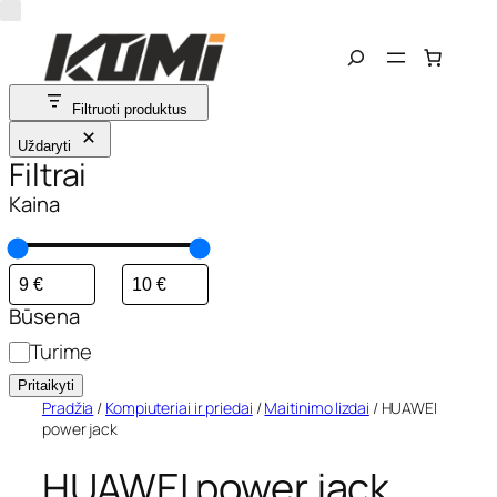
Eiti
Search
prie
turinio
Filtruoti produktus
Uždaryti
Filtrai
Kaina
Būsena
S
Turime
t
Pritaikyti
a
Pradžia
/
Kompiuteriai ir priedai
/
Maitinimo lizdai
/ HUAWEI
power jack
t
u
HUAWEI power jack
s