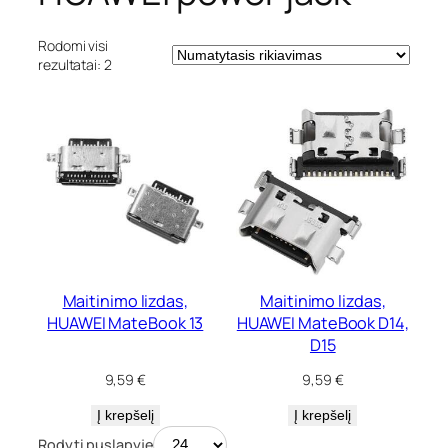
a
s
Rodomi visi
rezultatai: 2
Maitinimo lizdas,
Maitinimo lizdas,
HUAWEI MateBook 13
HUAWEI MateBook D14,
D15
9,59
€
9,59
€
Į krepšelį
Į krepšelį
Rodyti puslapyje