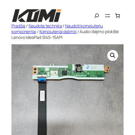
Eiti
Search
prie
turinio
Pradžia
/
Naudota technika
/
Naudoti kompiuterių
komponentai
/
Kompiuteriai dalimis
/ Audio išėjimo plokštė
Lenovo IdeaPad S145-15API