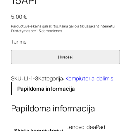
15API
5,00
€
Parduotuvėje kaina gali skirtis. Kaina galioja tik užsakant internetu.
Pristatymas per 1-3 darbo dienas.
Turime
Į krepšelį
SKU:
L1-1-8
Kategorija:
Kompiuteriai dalimis
Papildoma informacija
Papildoma informacija
Lenovo IdeaPad
Skirta kompiuteriui