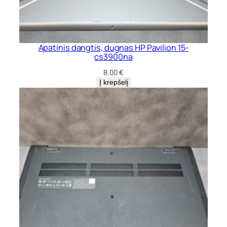
Apatinis dangtis, dugnas HP Pavilion 15-
cs3900na
8,00
€
Į krepšelį