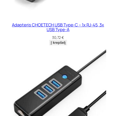
Adapteris CHOETECH USB Type-C – 1x RJ-45, 3x
USB Type-A
30,72
€
Į krepšelį