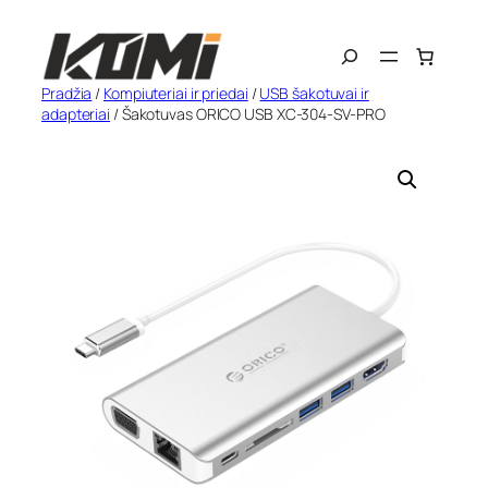
Eiti
Search
prie
turinio
Pradžia
/
Kompiuteriai ir priedai
/
USB šakotuvai ir
adapteriai
/ Šakotuvas ORICO USB XC-304-SV-PRO