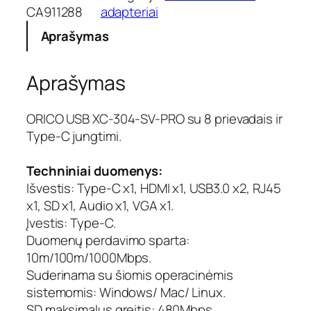
CA911288
adapteriai
Aprašymas
Aprašymas
ORICO USB XC-304-SV-PRO su 8 prievadais ir
Type-C jungtimi.
Techniniai duomenys:
Išvestis: Type-C x1, HDMI x1, USB3.0 x2, RJ45
x1, SD x1, Audio x1, VGA x1.
Įvestis: Type-C.
Duomenų perdavimo sparta:
10m/100m/1000Mbps.
Suderinama su šiomis operacinėmis
sistemomis: Windows/ Mac/ Linux.
SD maksimalus greitis: 480Mbps.