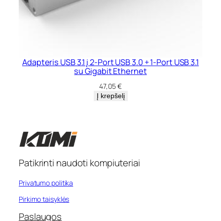
Adapteris USB 3.1 į 2-Port USB 3.0 + 1-Port USB 3.1
su Gigabit Ethernet
47,05
€
Į krepšelį
Patikrinti naudoti kompiuteriai
Privatumo politika
Pirkimo taisyklės
Paslaugos