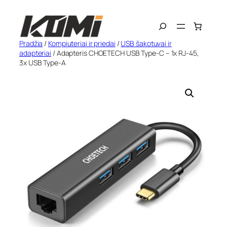
Eiti
Search
prie
turinio
Pradžia
/
Kompiuteriai ir priedai
/
USB šakotuvai ir
adapteriai
/ Adapteris CHOETECH USB Type-C – 1x RJ-45,
3x USB Type-A