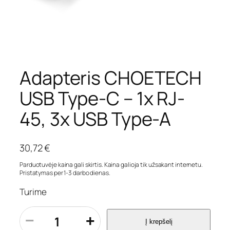
Adapteris CHOETECH
USB Type-C – 1x RJ-
45, 3x USB Type-A
30,72
€
Parduotuvėje kaina gali skirtis. Kaina galioja tik užsakant internetu.
Pristatymas per 1-3 darbo dienas.
Turime
p
−
+
Į krepšelį
r