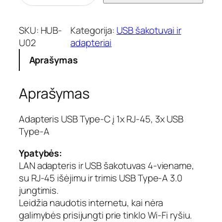
o
d
u
SKU:
HUB-
Kategorija:
USB šakotuvai ir
k
U02
adapteriai
t
Aprašymas
o
k
i
Aprašymas
e
k
i
Adapteris USB Type-C į 1x RJ-45, 3x USB
s
Type-A
:
A
Ypatybės:
d
LAN adapteris ir USB šakotuvas 4-viename,
a
su RJ-45 išėjimu ir trimis USB Type-A 3.0
p
jungtimis.
t
e
Leidžia naudotis internetu, kai nėra
r
galimybės prisijungti prie tinklo Wi-Fi ryšiu.