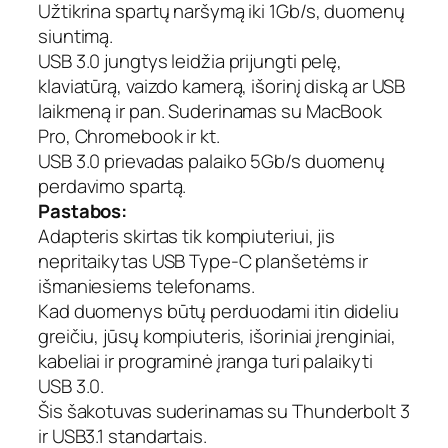
i
Užtikrina spartų naršymą iki 1Gb/s, duomenų
s
siuntimą.
C
USB 3.0 jungtys leidžia prijungti pelę,
H
klaviatūrą, vaizdo kamerą, išorinį diską ar USB
O
laikmeną ir pan. Suderinamas su MacBook
E
T
Pro, Chromebook ir kt.
E
USB 3.0 prievadas palaiko 5Gb/s duomenų
C
perdavimo spartą.
H
Pastabos:
U
Adapteris skirtas tik kompiuteriui, jis
S
nepritaikytas USB Type-C planšetėms ir
B
išmaniesiems telefonams.
T
Kad duomenys būtų perduodami itin dideliu
y
p
greičiu, jūsų kompiuteris, išoriniai įrenginiai,
e
kabeliai ir programinė įranga turi palaikyti
-
USB 3.0.
C
Šis šakotuvas suderinamas su Thunderbolt 3
–
ir USB3.1 standartais.
1