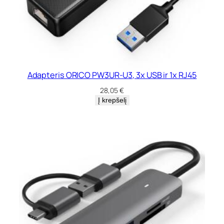
Adapteris ORICO PW3UR-U3, 3x USB ir 1x RJ45
28,05
€
Į krepšelį