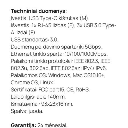
x
Techniniai duomenys:
R
J
Įvestis: USB Type-C kištukas (M).
-
Išvestis: 1x RJ-45 lizdas (F), 3x USB 3.0 Type-
4
A lizdai (F).
5
USB standartas: 3.0.
,
Duomenų perdavimo sparta: iki 5Gbps.
3
Ethernet tinklo sparta: 10/100/1000Mbps.
x
Palaikomi tinklo protokolai: IEEE 802.3, IEEE
U
S
802.3u, 802.3ab, IEEE 802.3az; IPv4/ IPv6.
B
Palaikomos OS: Windows, Mac OS10.10+,
T
Chrome OS, Linux.
y
Sertifikatai: FCC part15, CE, RoHS.
p
Laido ilgis: apie 140mm.
e
Išmatavimai: 93x23x16mm.
-
Spalva: juoda.
A
Garantija:
24 mėnesiai.