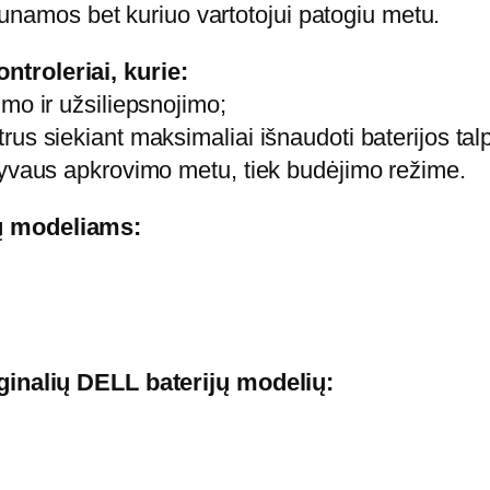
kraunamos bet kuriuo vartotojui patogiu metu.
i
s
troleriai, kurie:
:
mo ir užsiliepsnojimo;
N
us siekiant maksimaliai išnaudoti baterijos tal
o
syvaus apkrovimo metu, tiek budėjimo režime.
t
e
ų modeliams:
b
o
o
k
rginalių DELL baterijų modelių:
b
a
t
e