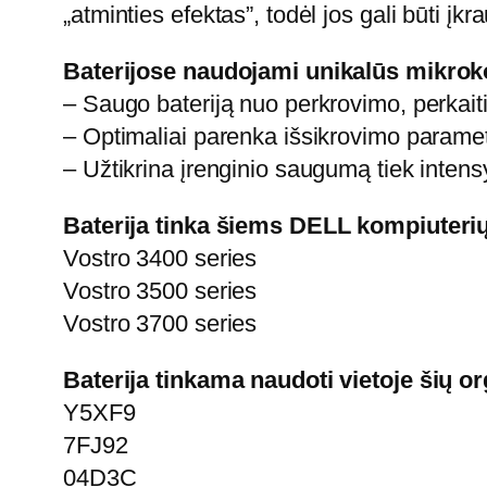
„atminties efektas”, todėl jos gali būti į
Baterijose naudojami unikalūs mikrokon
– Saugo bateriją nuo perkrovimo, perkaiti
– Optimaliai parenka išsikrovimo parametr
– Užtikrina įrenginio saugumą tiek inten
Baterija tinka šiems DELL kompiuteri
Vostro 3400 series
Vostro 3500 series
Vostro 3700 series
Baterija tinkama naudoti vietoje šių o
Y5XF9
7FJ92
04D3C