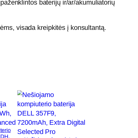
paženklintos baterijų ir/ar/akumuliatorių
ėms, visada kreipkitės į konsultantą.
terio
YDH,