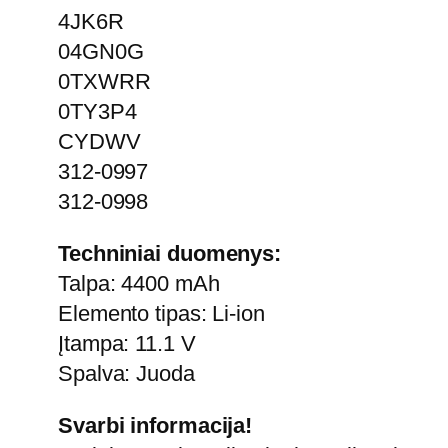
4JK6R
04GN0G
0TXWRR
0TY3P4
CYDWV
312-0997
312-0998
Techniniai duomenys:
Talpa: 4400 mAh
Elemento tipas: Li-ion
Įtampa: 11.1 V
Spalva: Juoda
Svarbi informacija!