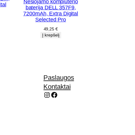
Nešiojamo kompiuterio
tal
baterija DELL 357F9,
7200mAh, Extra Digital
Selected Pro
49,25
€
Į krepšelį
Paslaugos
Kontaktai
Instagram
Facebook