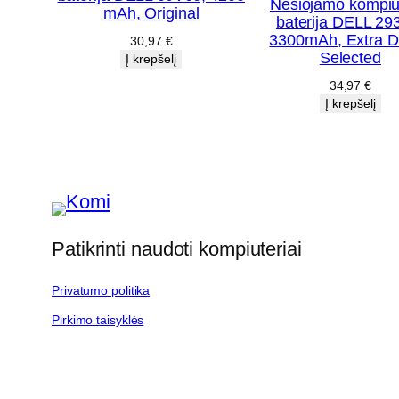
Nešiojamo kompiu
mAh, Original
baterija DELL 29
3300mAh, Extra Di
30,97
€
Selected
Į krepšelį
34,97
€
Į krepšelį
Patikrinti naudoti kompiuteriai
Privatumo politika
Pirkimo taisyklės