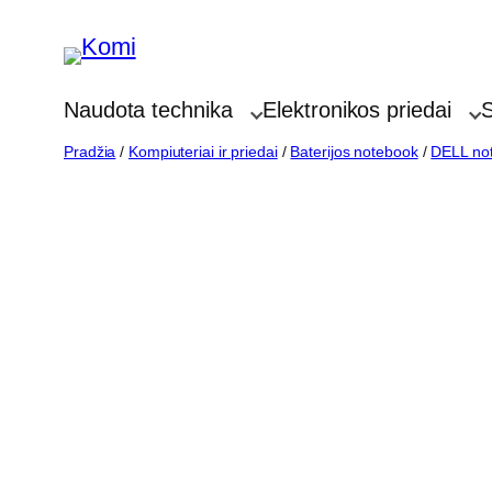
Eiti
prie
turinio
Naudota technika
Elektronikos priedai
S
Pradžia
/
Kompiuteriai ir priedai
/
Baterijos notebook
/
DELL not