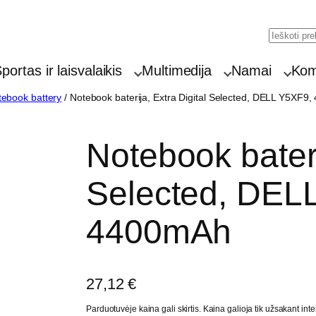
Searc
portas ir laisvalaikis
Multimedija
Namai
Komp
ebook battery
/ Notebook baterija, Extra Digital Selected, DELL Y5XF9
Notebook bateri
Selected, DEL
4400mAh
27,12
€
Parduotuvėje kaina gali skirtis. Kaina galioja tik užsakant inte