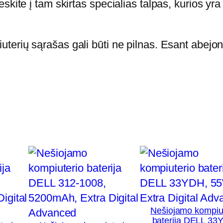
kite į tam skirtas specialias talpas, kurios yra 
a
l
S
terių sąrašas gali būti ne pilnas. Esant abejon
e
l
e
c
t
e
d
,
D
E
L
Nešiojamo kompiu
baterija DELL 33
L