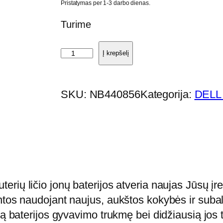
Pristatymas per 1-3 darbo dienas.
Turime
p
Į krepšelį
r
o
SKU:
NB440856
Kategorija:
DELL 
d
u
k
t
o
k
erių ličio jonų baterijos atveria naujas Jūsų 
i
intos naudojant naujus, aukštos kokybės ir su
e
gą baterijos gyvavimo trukmę bei didžiausią jos 
k