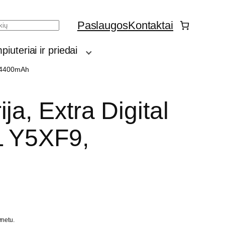
Paslaugos
Kontaktai
h
iuteriai ir priedai
, 4400mAh
ja, Extra Digital
L Y5XF9,
rnetu.