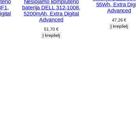
terio
Nešiojamo kompiuterio
55Wh, Extra Digi
3F1,
baterija DELL 312-1008,
Y
Advanced
gital
5200mAh, Extra Digital
5
Advanced
47,26
€
X
Į krepšelį
51,70
€
F
Į krepšelį
9
,
4
4
0
0
m
A
h