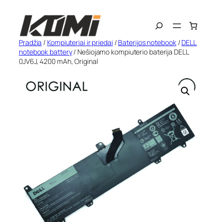
Eiti
Search
prie
turinio
Pradžia
/
Kompiuteriai ir priedai
/
Baterijos notebook
/
DELL
notebook battery
/ Nešiojamo kompiuterio baterija DELL
0JV6J, 4200 mAh, Original