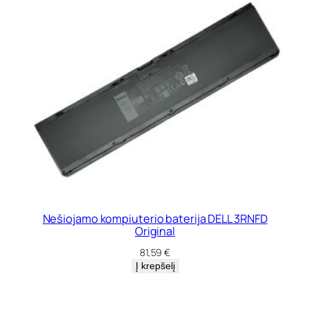
Nešiojamo kompiuterio baterija DELL 3RNFD
Original
81,59
€
Į krepšelį