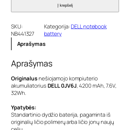
Į krepšelį
SKU:
Kategorija:
DELL notebook
NB441327
battery
Aprašymas
Aprašymas
Originalus
nešiojamojo kompiuterio
akumuliatorius
DELL 0JV6J
, 4200 mAh, 7.6V,
32Wh.
Ypatybės:
Standartinio dydžio baterija, pagaminta iš
originalių ličio polimerų arba ličio jonų naujų
celių.