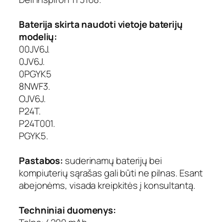
Baterija skirta naudoti vietoje baterijų
modelių:
00JV6J.
0JV6J.
0PGYK5
8NWF3.
OJV6J.
P24T.
P24T001.
PGYK5.
Pastabos:
suderinamų baterijų bei
kompiuterių sąrašas gali būti ne pilnas. Esant
abejonėms, visada kreipkitės į konsultantą.
Techniniai duomenys: