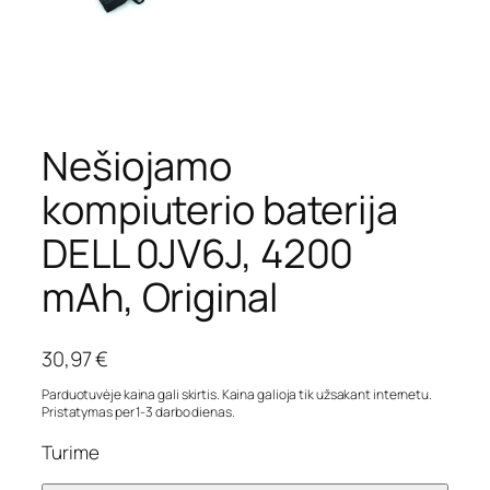
Nešiojamo
kompiuterio baterija
DELL 0JV6J, 4200
mAh, Original
30,97
€
Parduotuvėje kaina gali skirtis. Kaina galioja tik užsakant internetu.
Pristatymas per 1-3 darbo dienas.
Turime