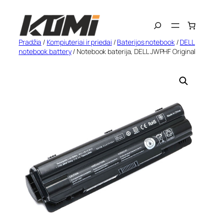
Eiti
Search
prie
turinio
Pradžia
/
Kompiuteriai ir priedai
/
Baterijos notebook
/
DELL
notebook battery
/ Notebook baterija, DELL JWPHF Original