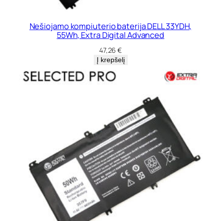
Nešiojamo kompiuterio baterija DELL 33YDH,
55Wh, Extra Digital Advanced
47,26
€
Į krepšelį