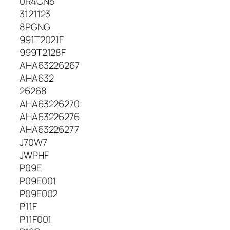
0R4CN5
t
3121123
e
8PGNG
r
i
991T2021F
j
999T2128F
a
AHA63226267
,
AHA632
D
26268
E
AHA63226270
L
AHA63226276
L
AHA63226277
J
W
J70W7
P
JWPHF
H
P09E
F
P09E001
O
P09E002
r
P11F
i
P11F001
g