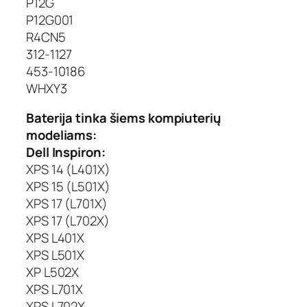
i
P12G
n
P12G001
a
R4CN5
l
312-1127
453-10186
WHXY3
Baterija tinka šiems kompiuterių
modeliams:
Dell Inspiron:
XPS 14 (L401X)
XPS 15 (L501X)
XPS 17 (L701X)
XPS 17 (L702X)
XPS L401X
XPS L501X
XP L502X
XPS L701X
XPS L702X