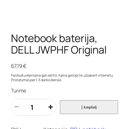
Notebook baterija,
DELL JWPHF Original
67,19
€
Parduotuvėje kaina gali skirtis. Kaina galioja tik užsakant internetu.
Pristatymas per 1-3 darbo dienas.
Turime
p
−
+
Į krepšelį
r
o
d
u