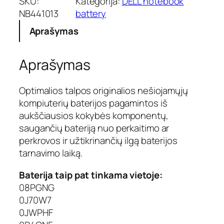
SKU:
Kategorija:
DELL notebook
k
NB441013
battery
t
Aprašymas
o
k
i
Aprašymas
e
k
i
Optimalios talpos originalios nešiojamųjų
s
kompiuterių baterijos pagamintos iš
:
aukščiausios kokybės komponentų,
N
saugančių bateriją nuo perkaitimo ar
o
perkrovos ir užtikrinančių ilgą baterijos
t
e
tarnavimo laiką.
b
o
Baterija taip pat tinkama vietoje:
o
08PGNG
k
0J70W7
b
0JWPHF
a