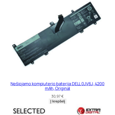
Nešiojamo kompiuterio baterija DELL 0JV6J, 4200
mAh, Original
30,97
€
Į krepšelį