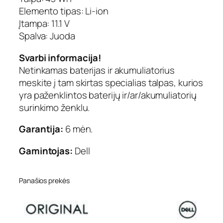
i
Elemento tipas: Li-ion
n
a
Įtampa: 11.1 V
l
Spalva: Juoda
Svarbi informacija!
Netinkamas baterijas ir akumuliatorius
meskite į tam skirtas specialias talpas, kurios
yra paženklintos baterijų ir/ar/akumuliatorių
surinkimo ženklu.
Garantija:
6 mėn.
Gamintojas:
Dell
Panašios prekės