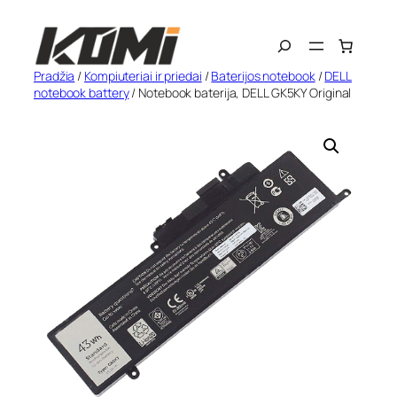
Eiti
Search
prie
turinio
Pradžia
/
Kompiuteriai ir priedai
/
Baterijos notebook
/
DELL
notebook battery
/ Notebook baterija, DELL GK5KY Original