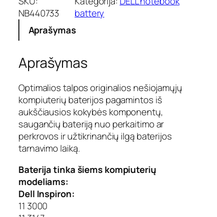
SKU:
Kategorija:
DELL notebook
k
NB440733
battery
t
Aprašymas
o
k
i
Aprašymas
e
k
i
Optimalios talpos originalios nešiojamųjų
s
kompiuterių baterijos pagamintos iš
:
aukščiausios kokybės komponentų,
N
saugančių bateriją nuo perkaitimo ar
o
perkrovos ir užtikrinančių ilgą baterijos
t
e
tarnavimo laiką.
b
o
Baterija tinka šiems kompiuterių
o
modeliams:
k
Dell Inspiron:
b
11 3000
a