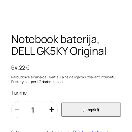
Notebook baterija,
DELL GK5KY Original
64,22
€
Parduotuvėje kaina gali skirtis. Kaina galioja tik užsakant internetu.
Pristatymas per 1-3 darbo dienas.
Turime
p
−
+
Į krepšelį
r
o
d
u