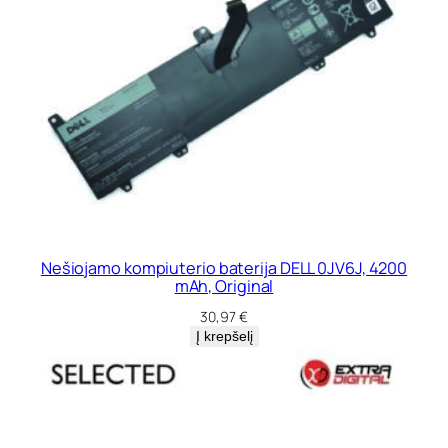
Nešiojamo kompiuterio baterija DELL 0JV6J, 4200
mAh, Original
30,97
€
Į krepšelį