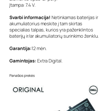
r
Įtampa: 7.4 V.
a
D
Svarbi informacija!
Netinkamas baterijas ir
i
g
akumuliatorius meskite į tam skirtas
i
specialias talpas, kurios yra paženklintos
t
baterijų ir/ar akumuliatorių surinkimo ženklu.
a
l
Garantija:
12 mėn.
S
e
Gamintojas:
Extra Digital.
l
e
c
Panašios prekės
t
e
d
P
r
o