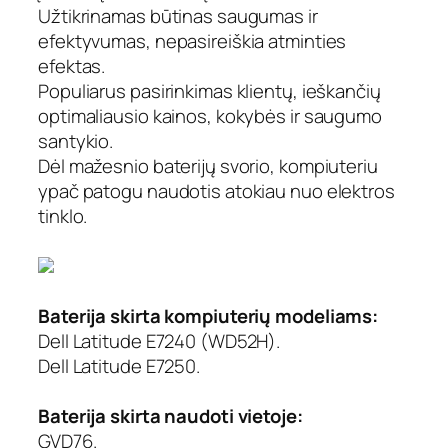
Užtikrinamas būtinas saugumas ir
k
efektyvumas, nepasireiškia atminties
o
m
efektas.
p
Populiarus pasirinkimas klientų, ieškančių
i
optimaliausio kainos, kokybės ir saugumo
u
santykio.
t
Dėl mažesnio baterijų svorio, kompiuteriu
e
ypač patogu naudotis atokiau nuo elektros
r
tinklo.
i
o
b
a
t
Baterija skirta kompiuterių modeliams:
e
Dell Latitude E7240 (WD52H).
r
Dell Latitude E7250.
i
j
Baterija skirta naudoti vietoje:
a
D
GVD76.