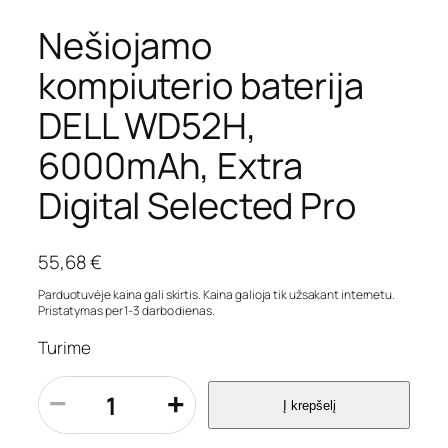
Nešiojamo
kompiuterio baterija
DELL WD52H,
6000mAh, Extra
Digital Selected Pro
55,68
€
Parduotuvėje kaina gali skirtis. Kaina galioja tik užsakant internetu.
Pristatymas per 1-3 darbo dienas.
Turime
p
−
+
Į krepšelį
r
o