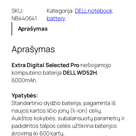
d
u
SKU:
Kategorija:
DELL notebook
k
NB440641
battery
t
Aprašymas
o
k
i
Aprašymas
e
k
i
Extra Digital Selected Pro
nešiojamojo
s
kompiuterio baterija
DELL WD52H
,
:
6000mAh.
N
e
Ypatybės:
š
i
Standartinio dydžio baterija, pagaminta iš
o
naujos kartos ličio jonų (li-ion) celių.
j
Aukštos kokybės, subalansuotų parametrų ir
a
padidintos talpos celės užtikrina baterijos
m
įkrovimą iki 600 kartų.
o