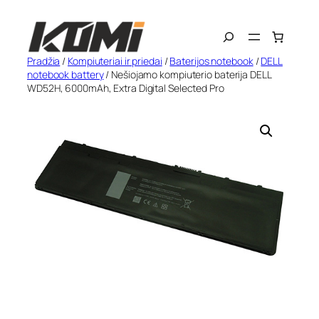
Eiti
Search
prie
turinio
Pradžia
/
Kompiuteriai ir priedai
/
Baterijos notebook
/
DELL
notebook battery
/ Nešiojamo kompiuterio baterija DELL
WD52H, 6000mAh, Extra Digital Selected Pro