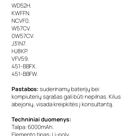
E
WD52H.
L
KWFFN.
L
NCVF0.
W
W57CV.
D
0W57CV.
5
J31N7.
2
H
HJ8KP.
,
VFV59.
6
451-BBFX.
0
451-BBFW.
0
0
Pastabos:
suderinamų baterijų bei
m
kompiuterių sąrašas gali būti nepilnas. Kilus
A
h
abejonių, visada kreipkitės į konsultantą.
,
E
Techniniai duomenys:
x
Talpa: 6000mAh.
t
Elemento tipas: Li-poly.