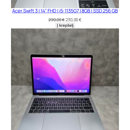
Acer Swift 3 | 14” FHD | i5-1135G7 | 8GB | SSD 256 GB
Original
Current
290,00
€
230,00
€
price
price
Į krepšelį
was:
is:
290,00 €.
230,00 €.