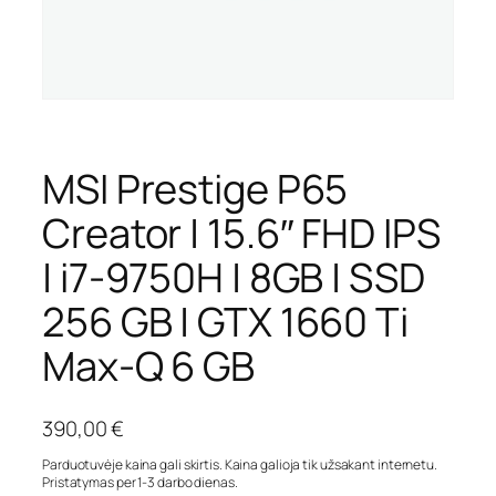
MSI Prestige P65
Creator | 15.6″ FHD IPS
| i7-9750H | 8GB | SSD
256 GB | GTX 1660 Ti
Max-Q 6 GB
390,00
€
Parduotuvėje kaina gali skirtis. Kaina galioja tik užsakant internetu.
Pristatymas per 1-3 darbo dienas.