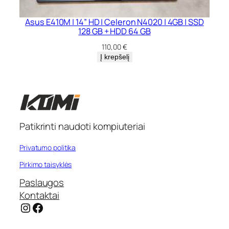
Asus E410M | 14” HD | Celeron N4020 | 4GB | SSD
128 GB + HDD 64 GB
110,00
€
Į krepšelį
Patikrinti naudoti kompiuteriai
Privatumo politika
Pirkimo taisyklės
Paslaugos
Kontaktai
Instagram
Facebook