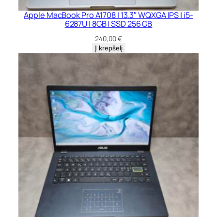
Apple MacBook Pro A1708 | 13.3″ WQXGA IPS | i5-
6287U | 8GB | SSD 256 GB
240,00
€
Į krepšelį