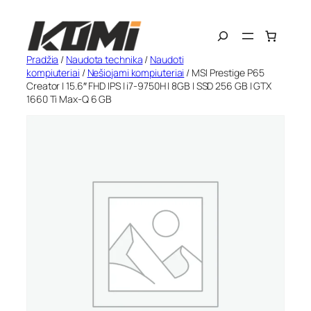
Eiti
Search
prie
turinio
Pradžia
/
Naudota technika
/
Naudoti
kompiuteriai
/
Nešiojami kompiuteriai
/ MSI Prestige P65
Creator | 15.6″ FHD IPS | i7-9750H | 8GB | SSD 256 GB | GTX
1660 Ti Max-Q 6 GB