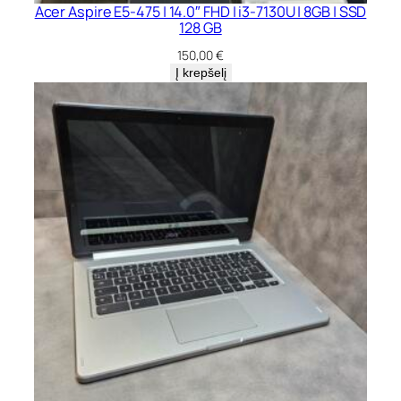
Acer Aspire E5-475 | 14.0″ FHD | i3-7130U | 8GB | SSD
128 GB
150,00
€
Į krepšelį