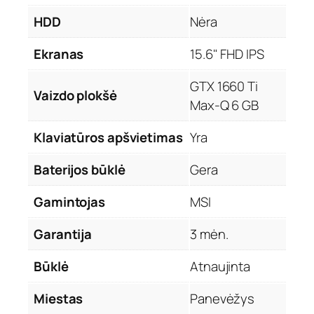
HDD
Nėra
Ekranas
15.6" FHD IPS
GTX 1660 Ti
Vaizdo plokšė
Max-Q 6 GB
Klaviatūros apšvietimas
Yra
Baterijos būklė
Gera
Gamintojas
MSI
Garantija
3 mėn.
Būklė
Atnaujinta
Miestas
Panevėžys