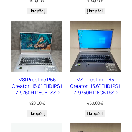
490,00
€
490,00
€
6 GB
6 GB
Į krepšelį
Į krepšelį
MSI Prestige P65
MSI Prestige P65
Creator | 15.6″ FHD IPS |
Creator | 15.6″ FHD IPS |
i7-9750H | 16GB | SSD
i7-9750H | 16GB | SSD
256 GB | GTX 1660 Ti
512 GB | GTX 1660 Ti
420,00
€
450,00
€
Max-Q 6 GB
Max-Q 6 GB
Į krepšelį
Į krepšelį