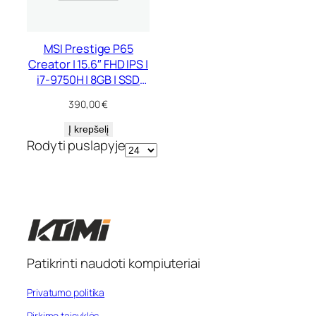
MSI Prestige P65
Creator | 15.6″ FHD IPS |
i7-9750H | 8GB | SSD
256 GB | GTX 1660 Ti
390,00
€
Max-Q 6 GB
Į krepšelį
Rodyti puslapyje
Patikrinti naudoti kompiuteriai
Privatumo politika
Pirkimo taisyklės