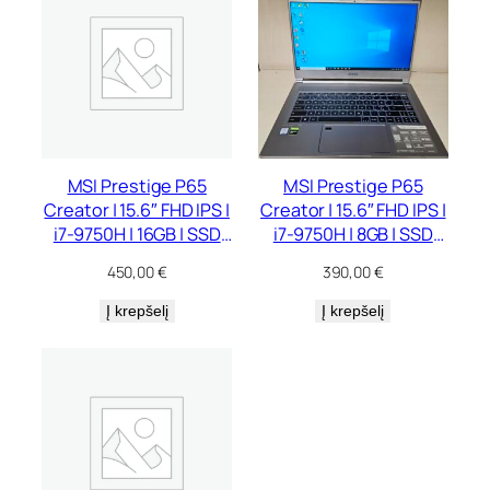
MSI Prestige P65
MSI Prestige P65
Creator | 15.6″ FHD IPS |
Creator | 15.6″ FHD IPS |
i7-9750H | 16GB | SSD
i7-9750H | 8GB | SSD
512 GB | GTX 1660 Ti
256 GB | GTX 1660 Ti
450,00
€
390,00
€
Max-Q 6 GB
Max-Q 6 GB
Į krepšelį
Į krepšelį