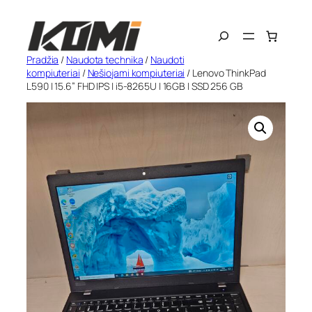
Eiti
Search
prie
turinio
Pradžia
/
Naudota technika
/
Naudoti
kompiuteriai
/
Nešiojami kompiuteriai
/ Lenovo ThinkPad
L590 | 15.6” FHD IPS | i5-8265U | 16GB | SSD 256 GB