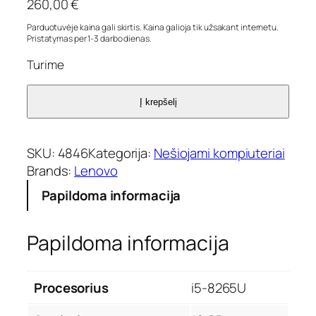
260,00
€
Parduotuvėje kaina gali skirtis. Kaina galioja tik užsakant internetu.
Pristatymas per 1-3 darbo dienas.
Turime
Į krepšelį
SKU:
4846
Kategorija:
Nešiojami kompiuteriai
Brands:
Lenovo
Papildoma informacija
Papildoma informacija
Procesorius
i5-8265U