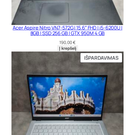
Acer Aspire Nitro VN7-572G | 15.6″ FHD | i5-6200U |
8GB | SSD 256 GB | GTX 950M 4 GB
190,00
€
Į krepšelį
PRODU
IŠPARDAVIMAS
SU
NUOLA