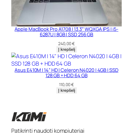
Apple MacBook Pro A1708 | 13.3″ WQXGA IPS | i5-
6287U | 8GB | SSD 256 GB
240,00
€
Į krepšelį
Asus E410M | 14” HD | Celeron N4020 | 4GB | SSD
128 GB + HDD 64 GB
110,00
€
Į krepšelį
Patikrinti naudoti kompiuteriai