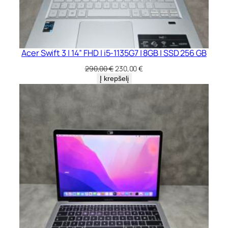
Acer Swift 3 | 14” FHD | i5-1135G7 | 8GB | SSD 256 GB
Original
Current
290,00
€
230,00
€
price
price
Į krepšelį
was:
is:
290,00 €.
230,00 €.