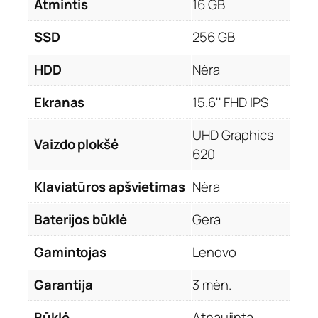
Atmintis
16 GB
SSD
256 GB
HDD
Nėra
Ekranas
15.6'' FHD IPS
UHD Graphics
Vaizdo plokšė
620
Klaviatūros apšvietimas
Nėra
Baterijos būklė
Gera
Gamintojas
Lenovo
Garantija
3 mėn.
Būklė
Atnaujinta