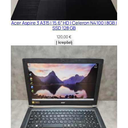
Acer Aspire 3 A315 | 15.6″ HD | Celeron N4100 | 8GB |
SSD 128 GB
120,00
€
Į krepšelį