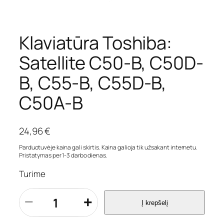
Klaviatūra Toshiba:
Satellite C50-B, C50D-
B, C55-B, C55D-B,
C50A-B
24,96
€
Parduotuvėje kaina gali skirtis. Kaina galioja tik užsakant internetu.
Pristatymas per 1-3 darbo dienas.
Turime
p
−
+
Į krepšelį
r
o