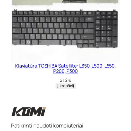
Klaviatūra TOSHIBA Satellite: L350, L500, L550,
P200, P300
21,12
€
Į krepšelį
Patikrinti naudoti kompiuteriai