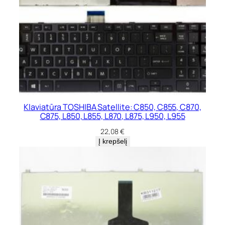
Klaviatūra TOSHIBA Satellite: C850, C855, C870,
C875, L850, L855, L870, L875, L950, L955
22,08
€
Į krepšelį