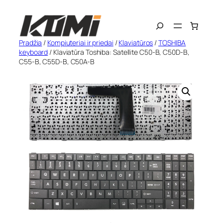
Eiti
Search
prie
turinio
Pradžia
/
Kompiuteriai ir priedai
/
Klaviatūros
/
TOSHIBA
keyboard
/ Klaviatūra Toshiba: Satellite C50-B, C50D-B,
C55-B, C55D-B, C50A-B