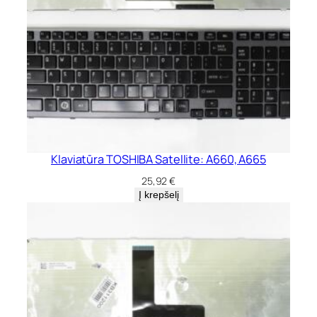
D
-
B
,
C
5
0
A
-
B
Klaviatūra TOSHIBA Satellite: A660, A665
25,92
€
Į krepšelį