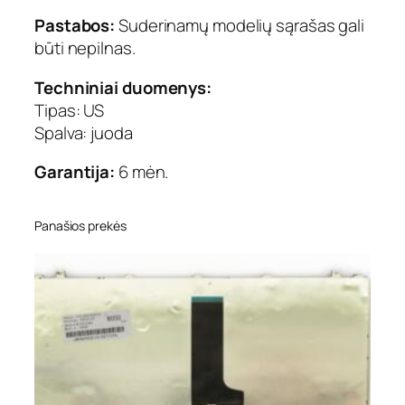
a
Pastabos:
Suderinamų modelių sąrašas gali
T
būti nepilnas.
o
s
Techniniai duomenys:
h
Tipas: US
i
Spalva: juoda
b
a
Garantija:
6 mėn.
:
S
a
Panašios prekės
t
e
l
l
i
t
e
C
5