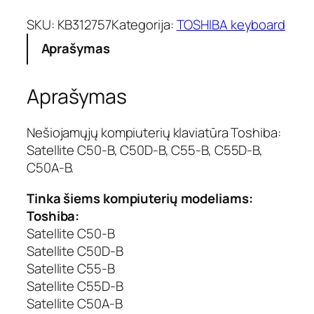
d
u
SKU:
KB312757
Kategorija:
TOSHIBA keyboard
k
Aprašymas
t
o
k
Aprašymas
i
e
k
Nešiojamųjų kompiuterių klaviatūra Toshiba:
i
Satellite C50-B, C50D-B, C55-B, C55D-B,
s
C50A-B.
:
K
Tinka šiems kompiuterių modeliams:
l
Toshiba:
a
Satellite C50-B
v
Satellite C50D-B
i
a
Satellite C55-B
t
Satellite C55D-B
ū
Satellite C50A-B
r