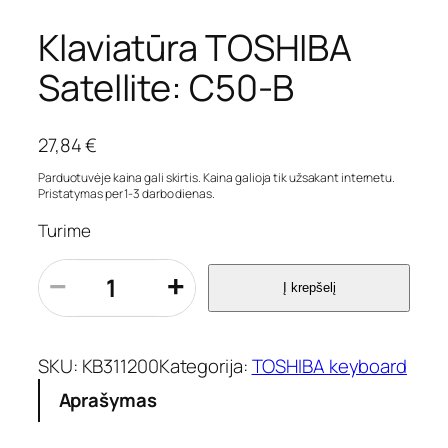
Klaviatūra TOSHIBA
Satellite: C50-B
27,84
€
Parduotuvėje kaina gali skirtis. Kaina galioja tik užsakant internetu.
Pristatymas per 1-3 darbo dienas.
Turime
p
−
+
Į krepšelį
r
o
d
u
SKU:
KB311200
Kategorija:
TOSHIBA keyboard
k
Aprašymas
t
o
k