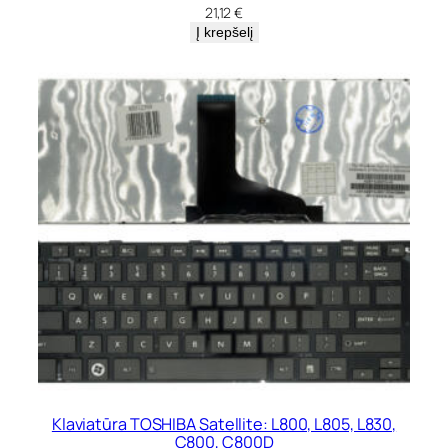
21,12
€
Į krepšelį
Klaviatūra TOSHIBA Satellite: L800, L805, L830,
C800, C800D