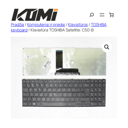
Eiti
Search
prie
turinio
Pradžia
/
Kompiuteriai ir priedai
/
Klaviatūros
/
TOSHIBA
keyboard
/ Klaviatūra TOSHIBA Satellite: C50-B