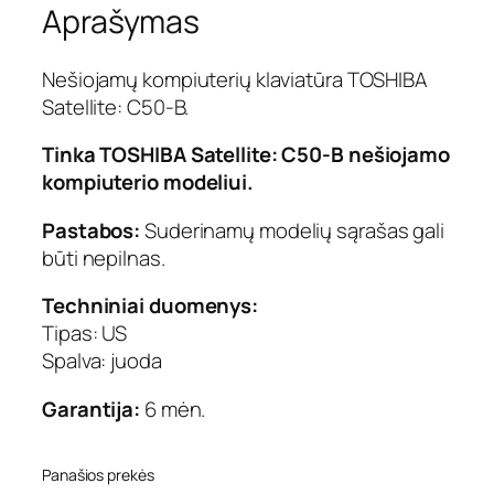
Aprašymas
i
e
k
Nešiojamų kompiuterių klaviatūra TOSHIBA
i
Satellite: C50-B.
s
:
Tinka TOSHIBA Satellite: C50-B nešiojamo
K
kompiuterio modeliui.
l
a
Pastabos:
Suderinamų modelių sąrašas gali
v
būti nepilnas.
i
a
Techniniai duomenys:
t
Tipas: US
ū
Spalva: juoda
r
a
Garantija:
6 mėn.
T
O
S
Panašios prekės
H