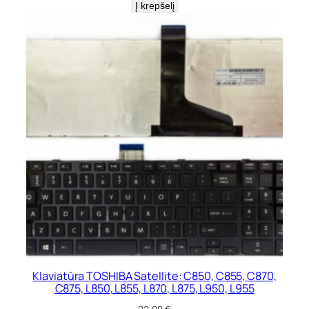
Į krepšelį
Klaviatūra TOSHIBA Satellite: C850, C855, C870,
C875, L850, L855, L870, L875, L950, L955