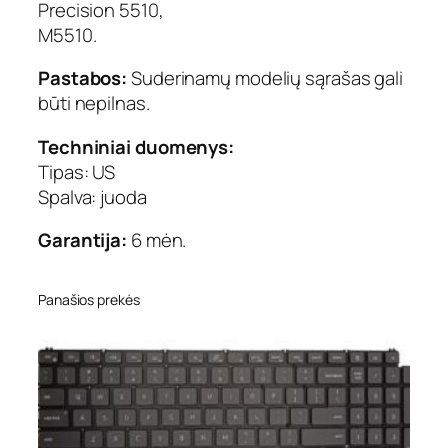
Precision 5510,
a
M5510.
D
E
Pastabos:
Suderinamų modelių sąrašas gali
L
būti nepilnas.
L
I
Techniniai duomenys:
n
Tipas: US
s
Spalva: juoda
p
i
Garantija:
6 mėn.
r
o
n
Panašios prekės
:
1
5
7
5
5
8