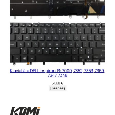
Klaviatūra DELL Inspiron 13: 7000, 7352, 7353, 7359,
7347, 7348
31,68
€
Į krepšelį