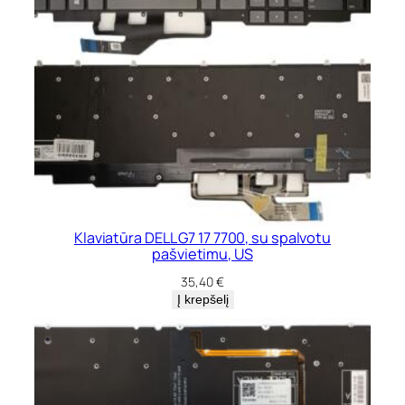
Klaviatūra DELL G7 17 7700, su spalvotu
pašvietimu, US
35,40
€
Į krepšelį