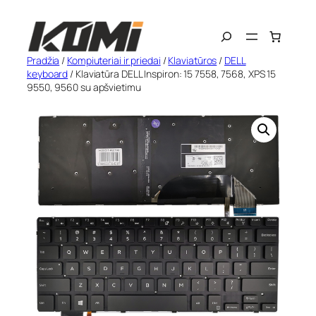
Eiti
Search
prie
turinio
Pradžia
/
Kompiuteriai ir priedai
/
Klaviatūros
/
DELL
keyboard
/ Klaviatūra DELL Inspiron: 15 7558, 7568, XPS 15
9550, 9560 su apšvietimu