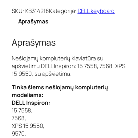
d
u
SKU:
KB314218
Kategorija:
DELL keyboard
k
Aprašymas
t
o
k
Aprašymas
i
e
k
Nešiojamų kompiuterių klaviatūra su
i
apšvietimu DELL Inspiron: 15 7558, 7568, XPS
s
15 9550, su apšvietimu.
:
K
Tinka šiems nešiojamų kompiuterių
l
modeliams:
a
DELL Inspiron:
v
15 7558,
i
a
7568,
t
XPS 15 9550,
ū
9570,
r