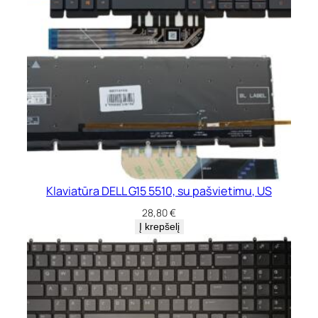
Klaviatūra DELL G15 5510, su pašvietimu, US
28,80
€
Į krepšelį