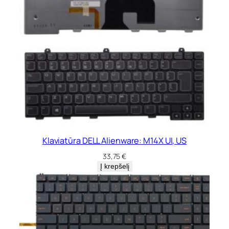
s
u
a
p
š
v
i
e
t
i
m
u
Klaviatūra DELL Alienware: M14X UI, US
33,75
€
Į krepšelį