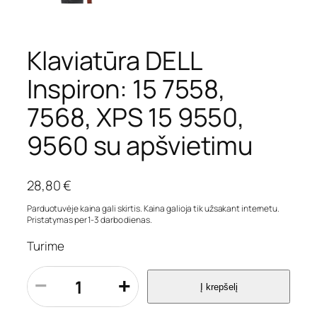
Klaviatūra DELL
Inspiron: 15 7558,
7568, XPS 15 9550,
9560 su apšvietimu
28,80
€
Parduotuvėje kaina gali skirtis. Kaina galioja tik užsakant internetu.
Pristatymas per 1-3 darbo dienas.
Turime
p
−
+
Į krepšelį
r
o