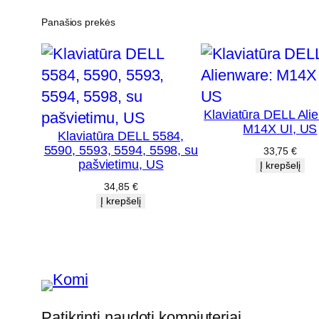
Panašios prekės
Klaviatūra DELL Ali
M14X UI, US
Klaviatūra DELL 5584,
5590, 5593, 5594, 5598, su
33,75
€
pašvietimu, US
Į krepšelį
34,85
€
Į krepšelį
Patikrinti naudoti kompiuteriai