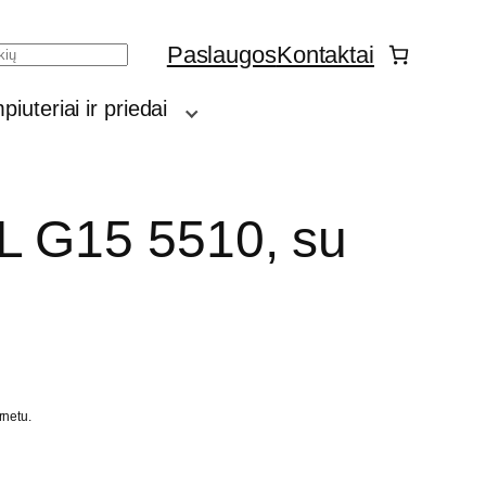
Paslaugos
Kontaktai
h
iuteriai ir priedai
L G15 5510, su
rnetu.