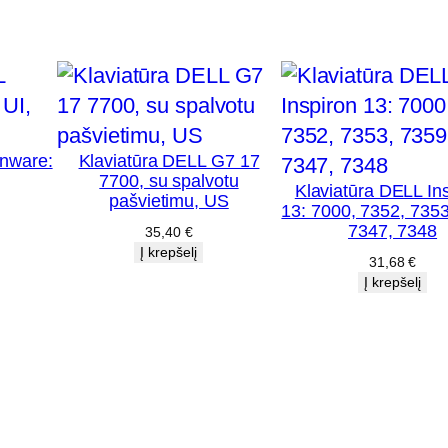
L
G
1
5
5
5
enware:
Klaviatūra DELL G7 17
7700, su spalvotu
1
Klaviatūra DELL In
pašvietimu, US
13: 7000, 7352, 7353
0
7347, 7348
35,40
€
,
Į krepšelį
31,68
€
s
Į krepšelį
u
p
a
š
v