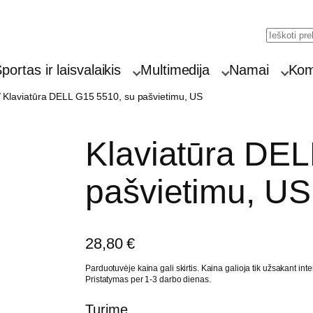
Searc
portas ir laisvalaikis
Multimedija
Namai
Komp
 Klaviatūra DELL G15 5510, su pašvietimu, US
Klaviatūra DEL
pašvietimu, US
28,80
€
Parduotuvėje kaina gali skirtis. Kaina galioja tik užsakant inte
Pristatymas per 1-3 darbo dienas.
Turime