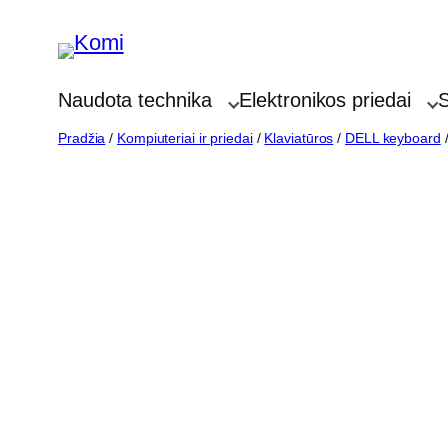
Eiti
prie
turinio
Naudota technika
Elektronikos priedai
S
Pradžia
/
Kompiuteriai ir priedai
/
Klaviatūros
/
DELL keyboard
/