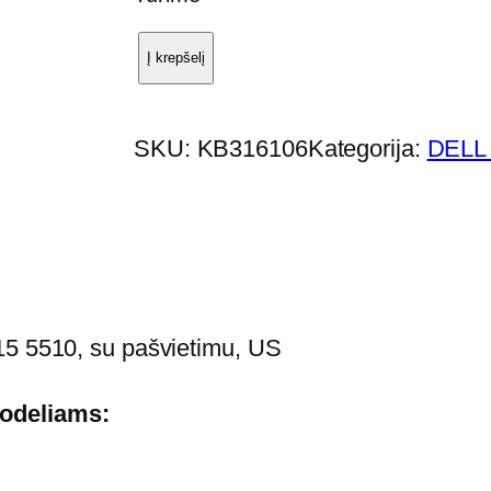
Į krepšelį
p
r
o
SKU:
KB316106
Kategorija:
DELL 
d
u
k
t
o
k
15 5510, su pašvietimu, US
i
e
odeliams:
k
i