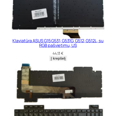
Klaviatūra ASUS G15 G531, G531G, G512, G512L, su
RGB pašvietimu, US
44,13
€
Į krepšelį