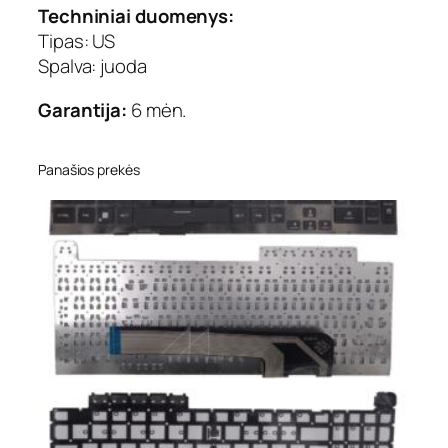
S
Techniniai duomenys:
U
Tipas: US
S
Spalva: juoda
:
X
Garantija:
6 mėn.
4
5
3
Panašios prekės
,
X
4
5
3
m
,
X
4
5
3
m
a