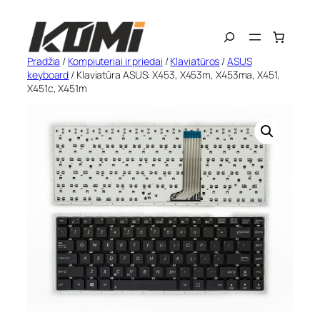
Eiti
Search
prie
turinio
Pradžia
/
Kompiuteriai ir priedai
/
Klaviatūros
/
ASUS
keyboard
/ Klaviatūra ASUS: X453, X453m, X453ma, X451,
X451c, X451m