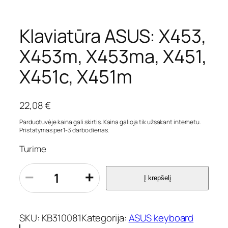
Klaviatūra ASUS: X453,
X453m, X453ma, X451,
X451c, X451m
22,08
€
Parduotuvėje kaina gali skirtis. Kaina galioja tik užsakant internetu.
Pristatymas per 1-3 darbo dienas.
Turime
p
−
+
Į krepšelį
r
o
d
u
SKU:
KB310081
Kategorija:
ASUS keyboard
k