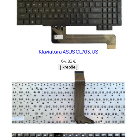
Klaviatūra ASUS GL703, US
64,85
€
Į krepšelį