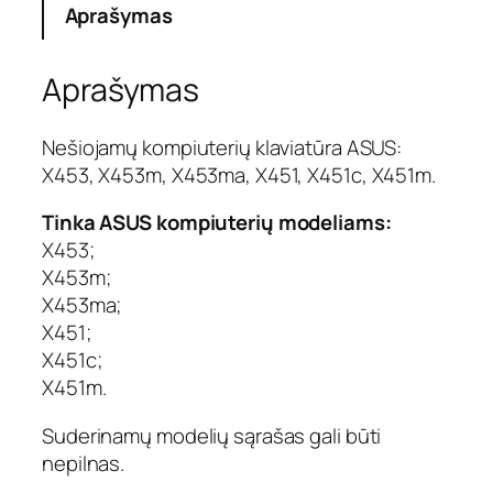
Aprašymas
t
o
k
Aprašymas
i
e
k
Nešiojamų kompiuterių klaviatūra ASUS:
i
X453, X453m, X453ma, X451, X451c, X451m.
s
:
Tinka ASUS kompiuterių modeliams:
K
X453;
l
X453m;
a
X453ma;
v
X451;
i
a
X451c;
t
X451m.
ū
r
Suderinamų modelių sąrašas gali būti
a
nepilnas.
A