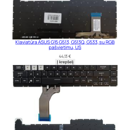
Klaviatūra ASUS G15 G513, G513Q, G533, su RGB
pašvietimu, US
44,13
€
Į krepšelį