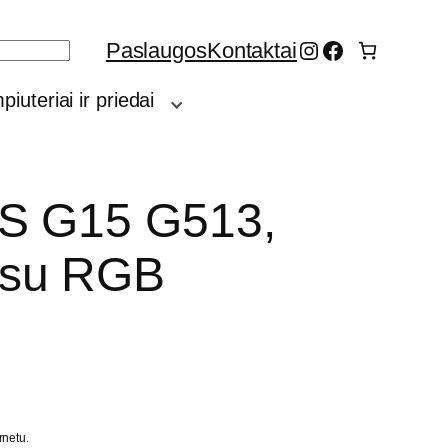
Instagram
Facebook
Paslaugos
Kontaktai
iuteriai ir priedai
US G15 G513,
 su RGB
rnetu.