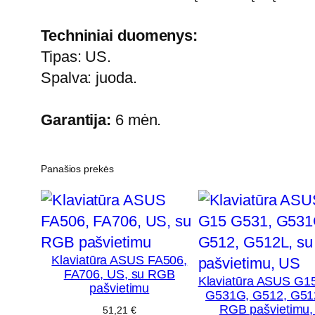
Techniniai duomenys:
Tipas: US.
Spalva: juoda.
Garantija:
6 mėn.
Panašios prekės
Klaviatūra ASUS FA506,
FA706, US, su RGB
Klaviatūra ASUS G1
pašvietimu
G531G, G512, G51
RGB pašvietimu,
51,21
€