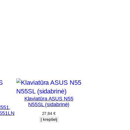
Klaviatūra ASUS N55
N55SL (sidabrinė)
K551,
K551LN
27,84
€
Į krepšelį