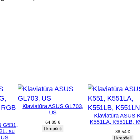
,
G
5
3
3
,
s
u
R
G
B
p
Klaviatūra ASUS GL703,
US
a
Klaviatūra ASUS 
K551LA, K551LB, 
64,85
€
š
5 G531,
Į krepšelį
2L, su
38,54
€
v
 US
Į krepšelį