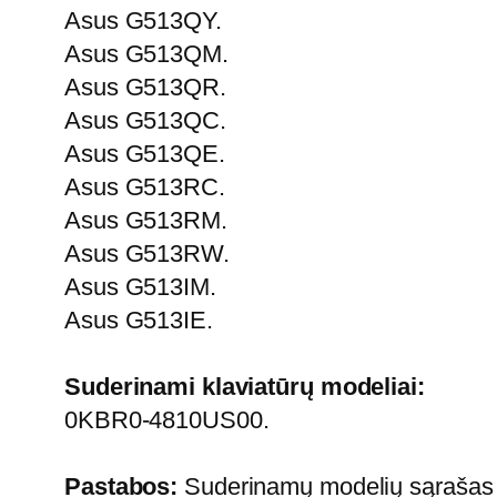
Asus G513QY.
Asus G513QM.
Asus G513QR.
Asus G513QC.
Asus G513QE.
Asus G513RC.
Asus G513RM.
Asus G513RW.
Asus G513IM.
Asus G513IE.
Suderinami klaviatūrų modeliai:
0KBR0-4810US00.
Pastabos:
Suderinamų modelių sąrašas ga