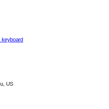
 keyboard
mu, US