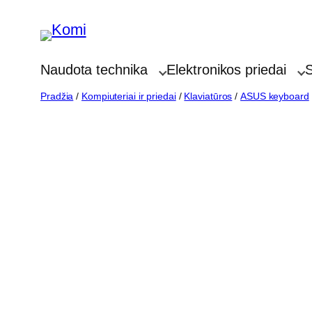
Eiti
prie
turinio
Naudota technika
Elektronikos priedai
S
Pradžia
/
Kompiuteriai ir priedai
/
Klaviatūros
/
ASUS keyboard