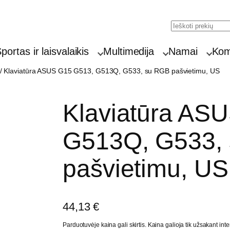
Search
portas ir laisvalaikis
Multimedija
Namai
Komp
/ Klaviatūra ASUS G15 G513, G513Q, G533, su RGB pašvietimu, US
Klaviatūra AS
G513Q, G533,
pašvietimu, US
44,13
€
Parduotuvėje kaina gali skirtis. Kaina galioja tik užsakant inte