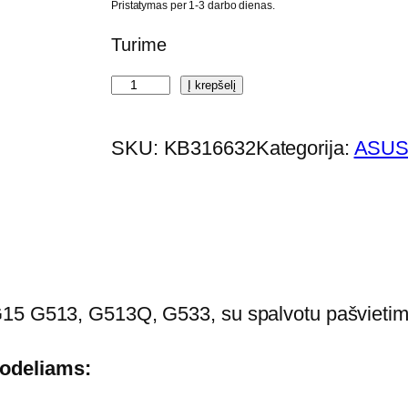
Pristatymas per 1-3 darbo dienas.
Turime
p
Į krepšelį
r
o
SKU:
KB316632
Kategorija:
ASUS
d
u
k
t
o
k
 G15 G513, G513Q, G533, su spalvotu pašvieti
i
e
odeliams:
k