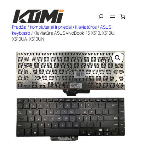
Eiti
Search
prie
turinio
Pradžia
/
Kompiuteriai ir priedai
/
Klaviatūros
/
ASUS
keyboard
/ Klaviatūra ASUS VivoBook: 15 X510, X510U,
X510UA, X510UN