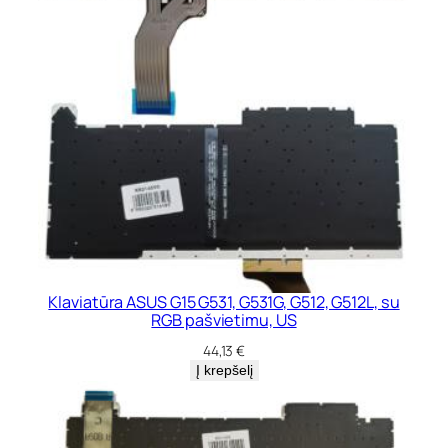
Klaviatūra ASUS G15 G531, G531G, G512, G512L, su
RGB pašvietimu, US
44,13
€
Į krepšelį