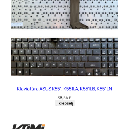
Klaviatūra ASUS K551, K551LA, K551LB, K551LN
38,54
€
Į krepšelį