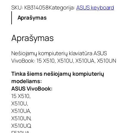
SKU:
KB314058
Kategorija:
ASUS keyboard
Aprašymas
Aprašymas
Nešiojamų kompiuterių klaviatūra ASUS
VivoBook: 15 X510, X510U, X510UA, X510UN
Tinka šiems nešiojamų kompiuterių
modeliams:
ASUS VivoBook:
15 X510,
X510U,
X510UA,
X510UN,
X510UQ,
F510UA ,