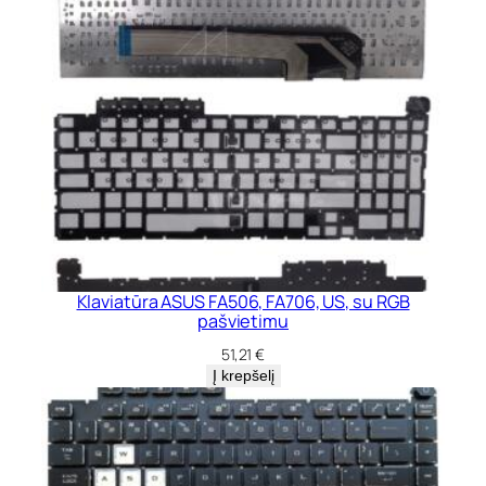
Klaviatūra ASUS FA506, FA706, US, su RGB
pašvietimu
51,21
€
Į krepšelį