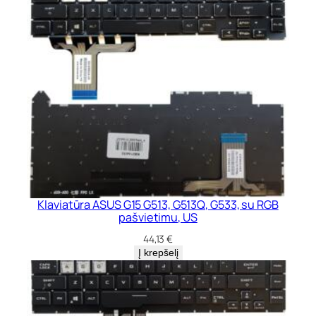
Klaviatūra ASUS G15 G513, G513Q, G533, su RGB
pašvietimu, US
44,13
€
Į krepšelį