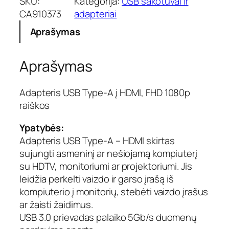
SKU:
Kategorija:
USB šakotuvai ir
k
CA910373
adapteriai
t
Aprašymas
o
k
i
Aprašymas
e
k
i
Adapteris USB Type-A į HDMI, FHD 1080p
s
raiškos
:
A
Ypatybės:
d
Adapteris USB Type-A – HDMI skirtas
a
sujungti asmeninį ar nešiojamą kompiuterį
p
su HDTV, monitoriumi ar projektoriumi. Jis
t
e
leidžia perkelti vaizdo ir garso įrašą iš
r
kompiuterio į monitorių, stebėti vaizdo įrašus
i
ar žaisti žaidimus.
s
USB 3.0 prievadas palaiko 5Gb/s duomenų
U