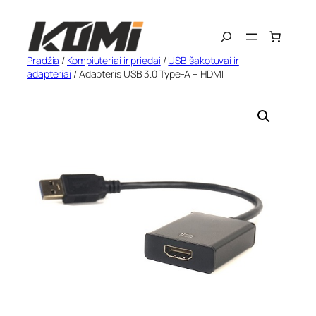
Eiti
Search
prie
turinio
Pradžia
/
Kompiuteriai ir priedai
/
USB šakotuvai ir
adapteriai
/ Adapteris USB 3.0 Type-A – HDMI