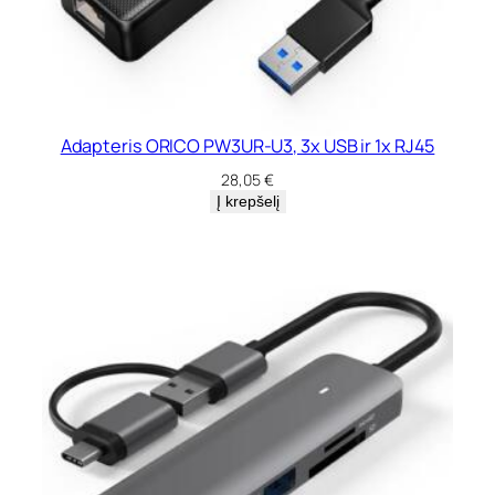
Adapteris ORICO PW3UR-U3, 3x USB ir 1x RJ45
28,05
€
Į krepšelį