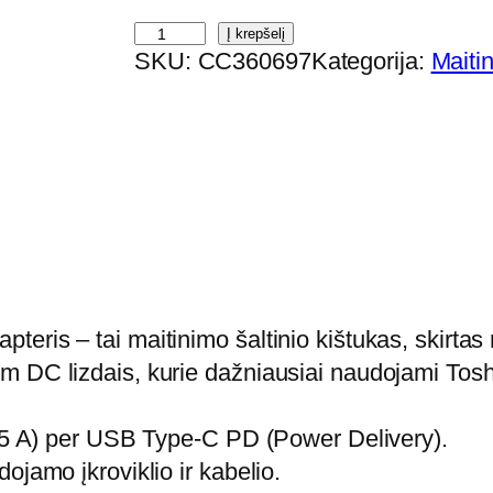
p
Į krepšelį
SKU:
CC360697
Kategorija:
Maitin
r
o
d
u
k
t
o
k
i
eris – tai maitinimo šaltinio kištukas, skirta
e
m DC lizdais, kurie dažniausiai naudojami Tos
k
i
/ 5 A) per USB Type-C PD (Power Delivery).
s
ojamo įkroviklio ir kabelio.