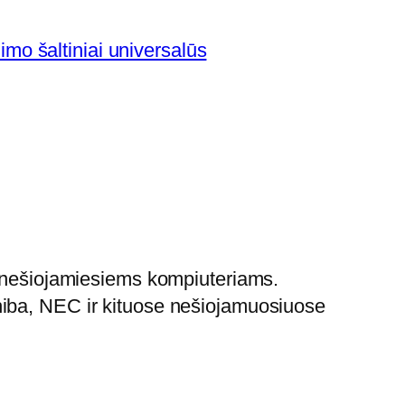
imo šaltiniai universalūs
s nešiojamiesiems kompiuteriams.
hiba, NEC ir kituose nešiojamuosiuose