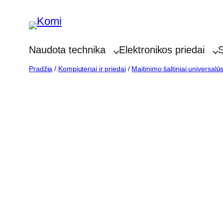
Eiti
prie
turinio
Naudota technika
Elektronikos priedai
S
Pradžia
/
Kompiuteriai ir priedai
/
Maitinimo šaltiniai universalū