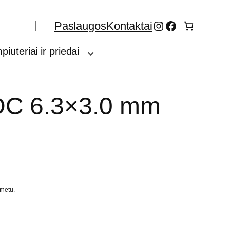
Instagram
Facebook
Paslaugos
Kontaktai
iuteriai ir priedai
DC 6.3×3.0 mm
rnetu.