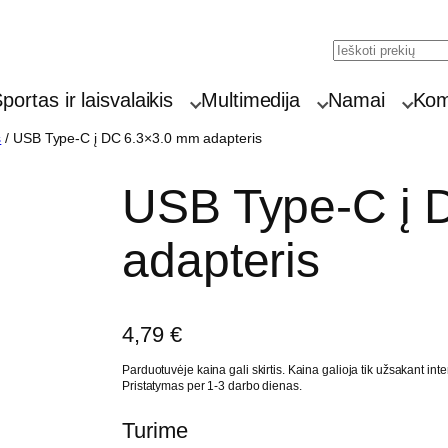
Search
portas ir laisvalaikis
Multimedija
Namai
Komp
s
/ USB Type-C į DC 6.3×3.0 mm adapteris
USB Type-C į 
adapteris
4,79
€
Parduotuvėje kaina gali skirtis. Kaina galioja tik užsakant inte
Pristatymas per 1-3 darbo dienas.
Turime