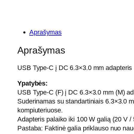
Aprašymas
Aprašymas
USB Type-C į DC 6.3×3.0 mm adapteris
Ypatybės:
USB Type-C (F) į DC 6.3×3.0 mm (M) adapt
Suderinamas su standartiniais 6.3×3.0 m
kompiuteriuose.
Adapteris palaiko iki 100 W galią (20 V 
Pastaba: Faktinė galia priklauso nuo naud