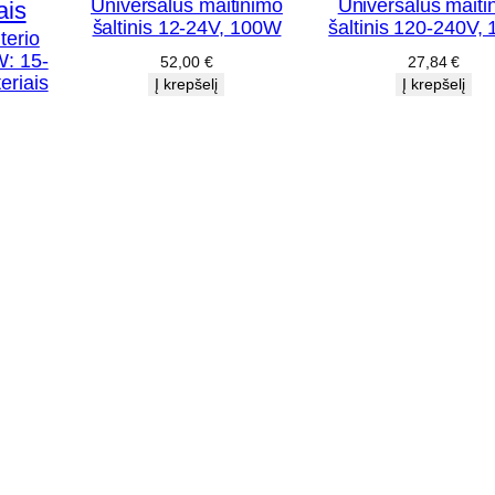
3
Universalus maitinimo
Universalus maiti
šaltinis 12-24V, 100W
šaltinis 120-240V,
×
terio
W: 15-
52,00
€
27,84
€
3
eriais
Į krepšelį
Į krepšelį
.
0
m
m
a
d
a
p
t
e
r
i