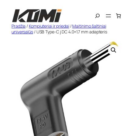
Eiti
Search
prie
turinio
Pradžia
/
Kompiuteriai ir priedai
/
Maitinimo šaltiniai
universalūs
/ USB Type-C į DC 4.0×1.7 mm adapteris