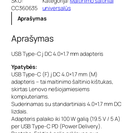
SKU:
Kategorija:
Maitinimo šaltiniai
k
CC360635
universalūs
t
Aprašymas
o
k
i
Aprašymas
e
k
i
USB Type-C į DC 4.0×1.7 mm adapteris
s
:
Ypatybės:
U
USB Type-C (F) į DC 4.0×1.7 mm (M)
S
adapteris – tai maitinimo šaltinio kištukas,
B
skirtas Lenovo nešiojamiesiems
T
kompiuteriams.
y
p
Suderinamas su standartiniais 4.0×1.7 mm DC
e
lizdais.
-
Adapteris palaiko iki 100 W galią (19.5 V / 5 A)
C
per USB Type-C PD (Power Delivery).
į