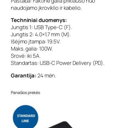
Pastaba: Faktinė galia priklauso nuo
D
naudojamo įkroviklio ir kabelio.
C
4
Techniniai duomenys:
.
Jungtis 1: USB Type-C (F).
0
×
Jungtis 2: 4.0×1.7 mm (M).
1
Išėjimo įtampa: 19.5V.
.
Maks. galia: 100W.
7
Srovė: iki 5A.
m
Standartas: USB-C Power Delivery (PD).
m
a
Garantija:
24 mėn.
d
a
p
Panašios prekės
t
e
r
i
s