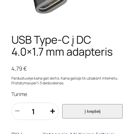
USB Type-C į DC
4.0×1.7 mm adapteris
4,79
€
Parduotuvėje kaina gali skirtis. Kaina galioja tik užsakant internetu.
Pristatymas per 1-3 darbo dienas.
Turime
p
−
+
Į krepšelį
r
o
d
u