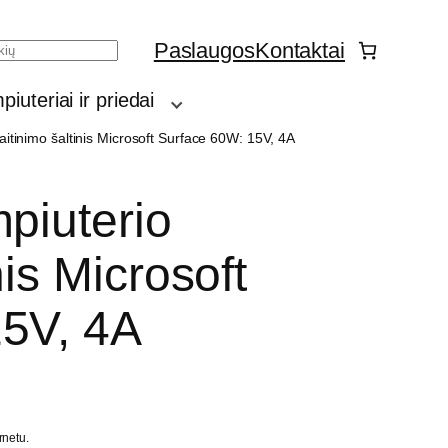
Paslaugos
Kontaktai
h
iuteriai ir priedai
aitinimo šaltinis Microsoft Surface 60W: 15V, 4A
piuterio
nis Microsoft
15V, 4A
rnetu.