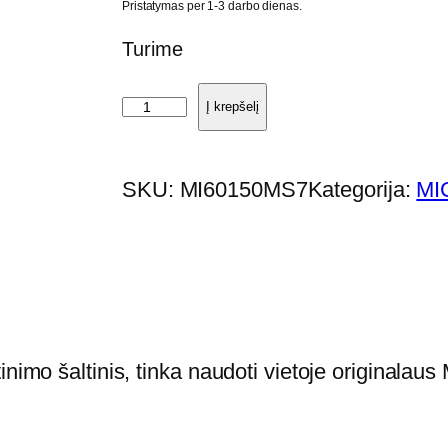
Pristatymas per 1-3 darbo dienas.
Turime
p
Į krepšelį
r
o
SKU:
MI60150MS7
Kategorija:
MI
d
u
k
t
o
k
inimo šaltinis, tinka naudoti vietoje originalau
i
e
k