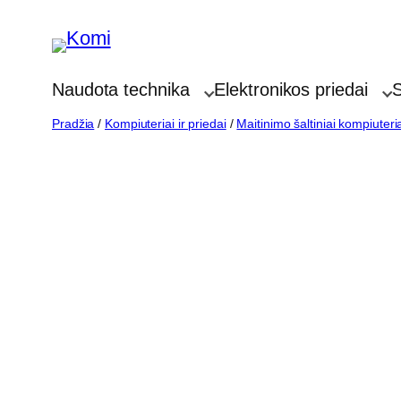
Eiti
prie
turinio
Naudota technika
Elektronikos priedai
S
Pradžia
/
Kompiuteriai ir priedai
/
Maitinimo šaltiniai kompiuter