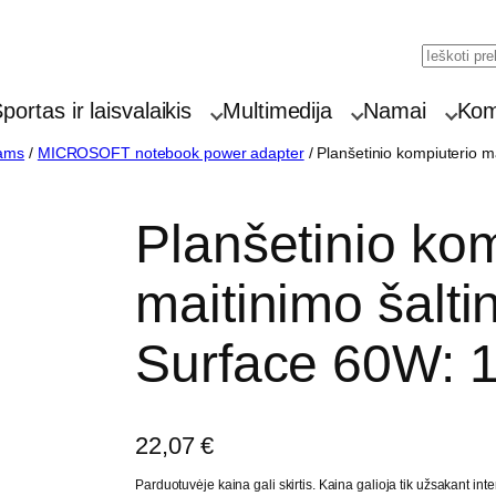
Searc
portas ir laisvalaikis
Multimedija
Namai
Komp
iams
/
MICROSOFT notebook power adapter
/ Planšetinio kompiuterio m
Planšetinio kom
maitinimo šalti
Surface 60W: 
22,07
€
Parduotuvėje kaina gali skirtis. Kaina galioja tik užsakant inte