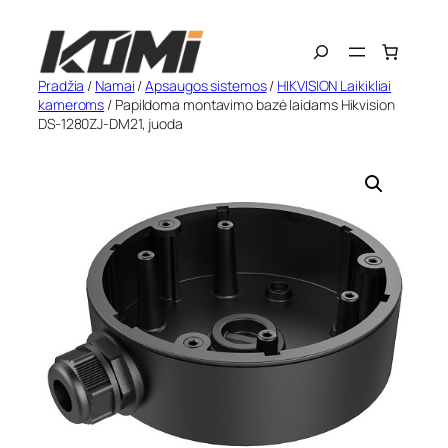
Eiti
Search
prie
turinio
Pradžia
/
Namai
/
Apsaugos sistemos
/
HIKVISION Laikikliai
kameroms
/ Papildoma montavimo bazė laidams Hikvision
DS-1280ZJ-DM21, juoda