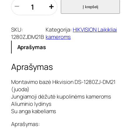
p
−
+
Į krepšelį
r
o
d
u
SKU:
Kategorija:
HIKVISION Laikikliai
k
1280ZJDM21B
kameroms
t
Aprašymas
o
k
i
Aprašymas
e
k
i
Montavimo bazė Hikvision DS-1280ZJ-DM21
s
(juoda)
:
Jungiamoji dėžutė kupolinėms kameroms
P
Aliuminio lydinys
a
Su anga kabeliams
p
i
Aprašymas:
l
d