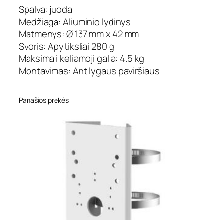
Spalva: juoda
o
m
Medžiaga: Aliuminio lydinys
a
Matmenys: Ø 137 mm x 42 mm
m
Svoris: Apytiksliai 280 g
o
Maksimali keliamoji galia: 4.5 kg
n
Montavimas: Ant lygaus paviršiaus
t
a
v
Panašios prekės
i
m
o
b
a
z
ė
l
a
i
d