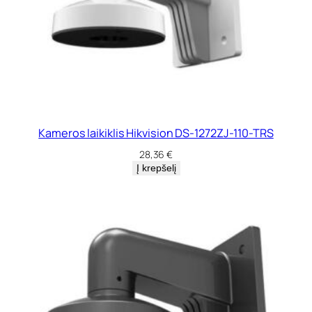
Kameros laikiklis Hikvision DS-1272ZJ-110-TRS
28,36
€
Į krepšelį