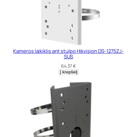
a
m
s
H
i
k
v
i
Kameros laikiklis ant stulpo Hikvision DS-1275ZJ-
SUS
s
i
64,37
€
o
Į krepšelį
n
D
S
-
1
2
8
0
Z