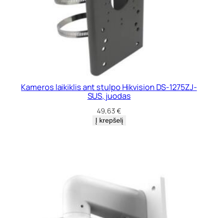
J
-
D
M
2
1
,
j
u
Kameros laikiklis ant stulpo Hikvision DS-1275ZJ-
SUS, juodas
o
d
49,63
€
a
Į krepšelį