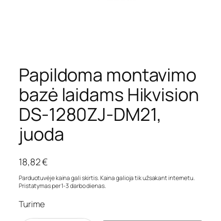
Papildoma montavimo
bazė laidams Hikvision
DS-1280ZJ-DM21,
juoda
18,82
€
Parduotuvėje kaina gali skirtis. Kaina galioja tik užsakant internetu.
Pristatymas per 1-3 darbo dienas.
Turime