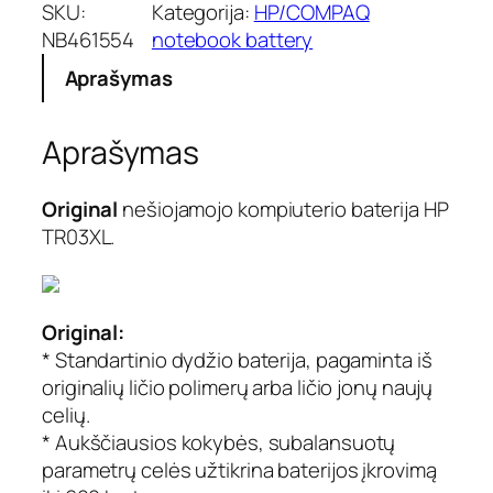
SKU:
Kategorija:
HP/COMPAQ
NB461554
notebook battery
Aprašymas
Aprašymas
Original
nešiojamojo kompiuterio baterija HP
TR03XL.
Original:
* Standartinio dydžio baterija, pagaminta iš
originalių ličio polimerų arba ličio jonų naujų
celių.
* Aukščiausios kokybės, subalansuotų
parametrų celės užtikrina baterijos įkrovimą