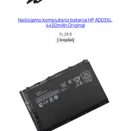
Nešiojamo kompiuterio baterija HP AD03XL,
4450mAh Original
74,28
€
Į krepšelį