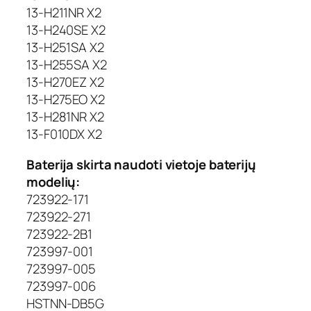
13-H211NR X2
13-H240SE X2
13-H251SA X2
13-H255SA X2
13-H270EZ X2
13-H275EO X2
13-H281NR X2
13-F010DX X2
Baterija skirta naudoti vietoje baterijų
modelių:
723922-171
723922-271
723922-2B1
723997-001
723997-005
723997-006
HSTNN-DB5G