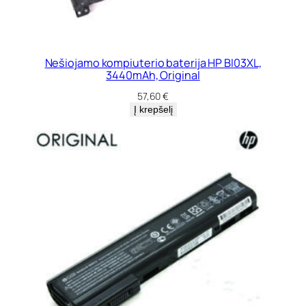
Nešiojamo kompiuterio baterija HP BI03XL,
3440mAh, Original
57,60
€
Į krepšelį