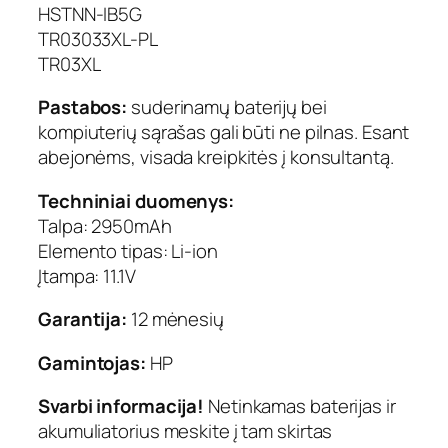
HSTNN-IB5G
TR03033XL-PL
TR03XL
Pastabos:
suderinamų baterijų bei
kompiuterių sąrašas gali būti ne pilnas. Esant
abejonėms, visada kreipkitės į konsultantą.
Techniniai duomenys:
Talpa: 2950mAh
Elemento tipas: Li-ion
Įtampa: 11.1V
Garantija:
12 mėnesių
Gamintojas:
HP
Svarbi informacija!
Netinkamas baterijas ir
akumuliatorius meskite į tam skirtas