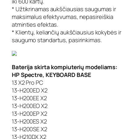
iki 600 kartų.
* Užtikrinamas aukščiausias saugumas ir
maksimalus efektyvumas, nepasireiškia
atminties efektas.
* Klientų, keliančių aukščiausius kokybės ir
saugumo standartus, pasirinkimas.
Baterija skirta kompiuterių modeliams:
HP Spectre, KEYBOARD BASE
13 X2 Pro PC
13-H200ED X2
13-H200EE X2
13-H200EO X2
13-H200EP X2
13-H200ES X2
13-H200SE X2
13-H210DX X2