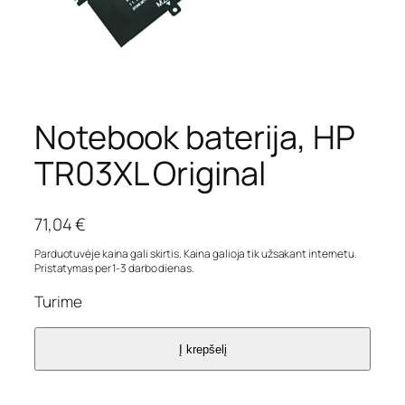
Notebook baterija, HP
TR03XL Original
71,04
€
Parduotuvėje kaina gali skirtis. Kaina galioja tik užsakant internetu.
Pristatymas per 1-3 darbo dienas.
Turime
Į krepšelį