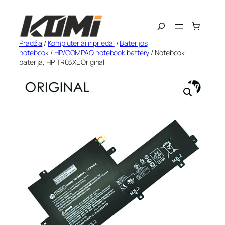
Eiti
Search
prie
turinio
Pradžia
/
Kompiuteriai ir priedai
/
Baterijos
notebook
/
HP/COMPAQ notebook battery
/ Notebook
baterija, HP TR03XL Original