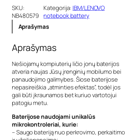
SKU:
Kategorija:
IBM/LENOVO
NB480579
notebook battery
Aprašymas
Aprašymas
Nešiojamų kompiuterių ličio jonų baterijos
atveria naujas Jūsų įrenginių mobilumo bei
panaudojimo galimybes. Šiose baterijose
nepasireiškia „atminties efektas”, todėl jos
gali būti įkraunamos bet kuriuo vartotojui
patogiu metu.
Baterijose naudojami unikalūs
mikrokontroleriai, kurie:
– Saugo bateriją nuo perkrovimo, perkaitimo
ir užsiliepsnojimo;