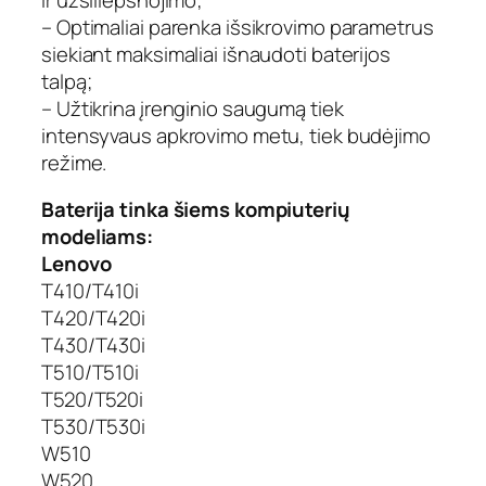
– Optimaliai parenka išsikrovimo parametrus
siekiant maksimaliai išnaudoti baterijos
talpą;
– Užtikrina įrenginio saugumą tiek
intensyvaus apkrovimo metu, tiek budėjimo
režime.
Baterija tinka šiems kompiuterių
modeliams:
Lenovo
T410/T410i
T420/T420i
T430/T430i
T510/T510i
T520/T520i
T530/T530i
W510
W520