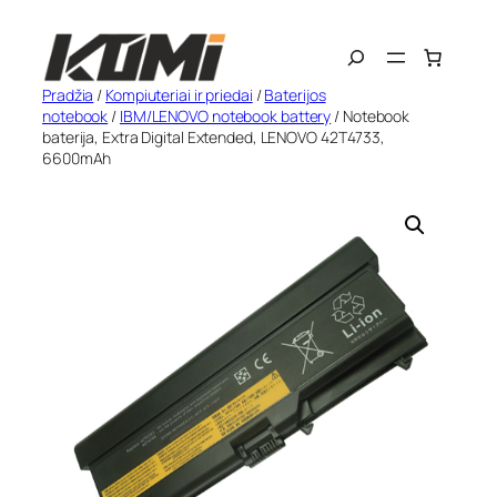
Eiti
Search
prie
turinio
Pradžia
/
Kompiuteriai ir priedai
/
Baterijos
notebook
/
IBM/LENOVO notebook battery
/ Notebook
baterija, Extra Digital Extended, LENOVO 42T4733,
6600mAh