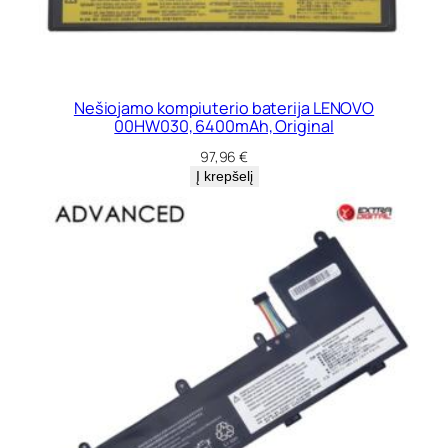
Nešiojamo kompiuterio baterija LENOVO
00HW030, 6400mAh, Original
97,96
€
Į krepšelį