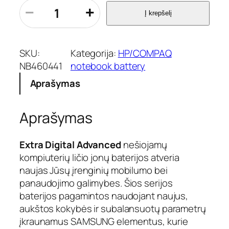
p
−
+
Į krepšelį
r
o
d
u
SKU:
Kategorija:
HP/COMPAQ
k
NB460441
notebook battery
t
Aprašymas
o
k
i
Aprašymas
e
k
i
Extra Digital Advanced
nešiojamų
s
kompiuterių ličio jonų baterijos atveria
:
naujas Jūsų įrenginių mobilumo bei
N
panaudojimo galimybes. Šios serijos
o
baterijos pagamintos naudojant naujus,
t
e
aukštos kokybės ir subalansuotų parametrų
b
įkraunamus SAMSUNG elementus, kurie
o