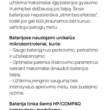
užtikrina maksimaliai ilgą baterijos gyvavimo
o
trukmę bei didžiausią jos talpą. Šiose
k
baterijose nepasireiškia „atminties efektas”,
b
todėl jos gali būti įkraunamos bet kuriuo
a
vartotojui patogiu metu.
t
e
Baterijose naudojami unikalūs
r
i
mikrokontroleriai, kurie:
j
– Saugo bateriją nuo perkrovimo, perkaitimo
a
ir užsiliepsnojimo;
,
– Optimaliai parenka išsikrovimo parametrus
E
siekiant maksimaliai išnaudoti baterijos
x
talpą;
t
– Užtikrina įrenginio saugumą tiek
r
intensyvaus apkrovimo metu, tiek budėjimo
a
D
režime.
i
g
Baterija tinka šiems HP/COMPAQ
i
kompiuterių modeliams: