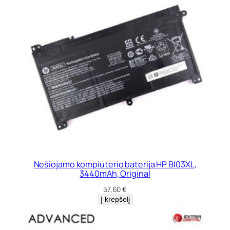
Nešiojamo kompiuterio baterija HP BI03XL,
3440mAh, Original
57,60
€
Į krepšelį