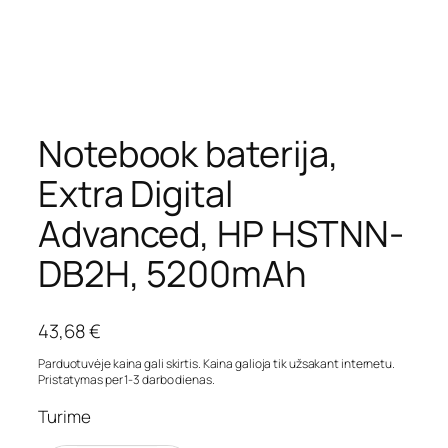
Notebook baterija,
Extra Digital
Advanced, HP HSTNN-
DB2H, 5200mAh
43,68
€
Parduotuvėje kaina gali skirtis. Kaina galioja tik užsakant internetu.
Pristatymas per 1-3 darbo dienas.
Turime