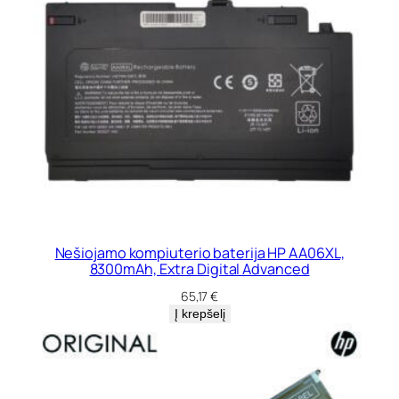
Nešiojamo kompiuterio baterija HP AA06XL,
8300mAh, Extra Digital Advanced
65,17
€
Į krepšelį