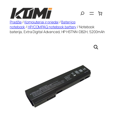
Eiti
Search
prie
turinio
Pradžia
/
Kompiuteriai ir priedai
/
Baterijos
notebook
/
HP/COMPAQ notebook battery
/ Notebook
baterija, Extra Digital Advanced, HP HSTNN-DB2H, 5200mAh