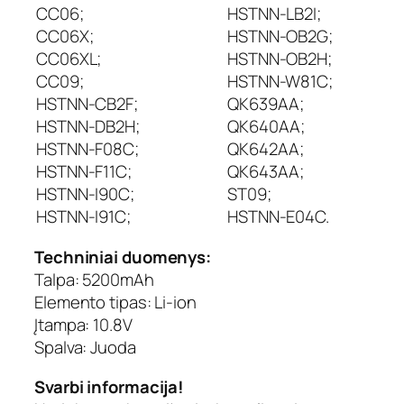
D
CC06;
HSTNN-LB2I;
B
CC06X;
HSTNN-OB2G;
2
CC06XL;
HSTNN-OB2H;
H
CC09;
HSTNN-W81C;
,
HSTNN-CB2F;
QK639AA;
5
2
HSTNN-DB2H;
QK640AA;
0
HSTNN-F08C;
QK642AA;
0
HSTNN-F11C;
QK643AA;
m
HSTNN-I90C;
ST09;
A
HSTNN-I91C;
HSTNN-E04C.
h
Techniniai duomenys:
Talpa: 5200mAh
Elemento tipas: Li-ion
Įtampa: 10.8V
Spalva: Juoda
Svarbi informacija!