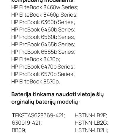
t
HP EliteBook 8460w Series;
a
HP EliteBook 8460p Series;
l
HP ProBook 6360b Series;
A
HP ProBook 6460b Series;
d
HP ProBook 6560b Series;
v
a
HP ProBook 6465b Series;
n
HP ProBook 6565b Series;
c
HP EliteBook 8470p;
e
HP ProBook 6470b Series;
d
HP ProBook 6570b Series;
,
HP EliteBook 8570p.
H
P
Baterija tinkama naudoti vietoje šių
H
orginalių baterijų modelių:
S
T
TEKSTAS628369-421;
HSTNN-LB2F;
N
N
630919-421;
HSTNN-LB2G;
-
BB09;
HSTNN-LB2H;