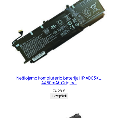
Nešiojamo kompiuterio baterija HP AD03XL,
4450mAh Original
74,28
€
Į krepšelį