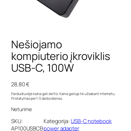
Nešiojamo
kompiuterio įkroviklis
USB-C, 100W
28,80
€
Parduotuvėje kaina gali skirtis. Kaina galioja tik užsakant internetu.
Pristatymas per 1-3 darbo dienas.
Neturime
SKU:
Kategorija:
USB-C notebook
AP100USBCB
power adapter