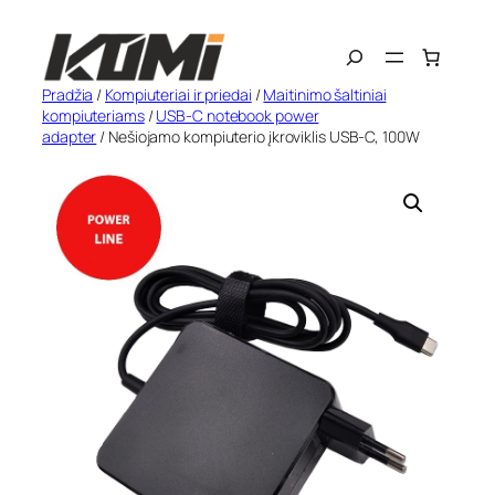
Eiti
Search
prie
turinio
Pradžia
/
Kompiuteriai ir priedai
/
Maitinimo šaltiniai
kompiuteriams
/
USB-C notebook power
adapter
/ Nešiojamo kompiuterio įkroviklis USB-C, 100W