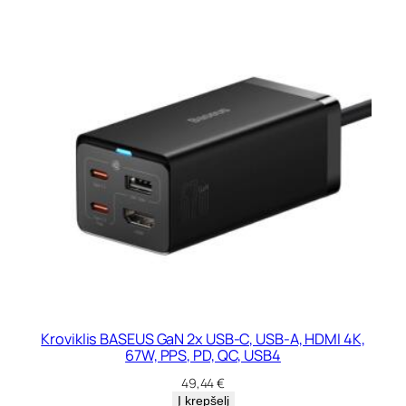
Kroviklis BASEUS GaN 2x USB-C, USB-A, HDMI 4K,
67W, PPS, PD, QC, USB4
49,44
€
Į krepšelį