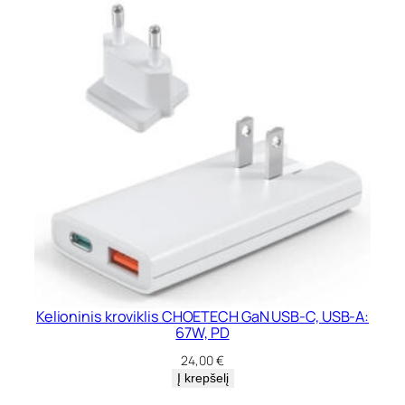
Kelioninis kroviklis CHOETECH GaN USB-C, USB-A:
67W, PD
24,00
€
Į krepšelį