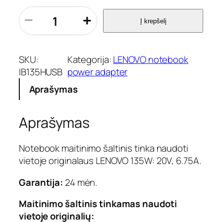
p
−
+
Į krepšelį
r
o
d
u
SKU:
Kategorija:
LENOVO notebook
k
IB135HUSB
power adapter
t
Aprašymas
o
k
i
Aprašymas
e
k
i
Notebook maitinimo šaltinis tinka naudoti
s
vietoje originalaus LENOVO 135W: 20V, 6.75A.
:
N
Garantija:
24 mėn.
e
š
Maitinimo šaltinis tinkamas naudoti
i
vietoje originalių:
o