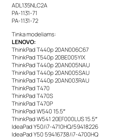
6
ADL135NLC2A
.
PA-1131-71
7
PA-1131-72
5
A
Tinka modeliams:
LENOVO:
ThinkPad T440p 20AN006C67
ThinkPad T540p 20BE005YIX
ThinkPad T440p 20AN005NAU
ThinkPad T440p 20AN005SAU
ThinkPad T440p 20AN003RAU
ThinkPad T470
ThinkPad T470S
ThinkPad T470P
ThinkPad W540 15.5″
ThinkPad W541 20EF000LUS 15.5″
IdeaPad Y50/i7-4710HQ/59418226
IdeaPad Y50 59416738/i7-4700HQ