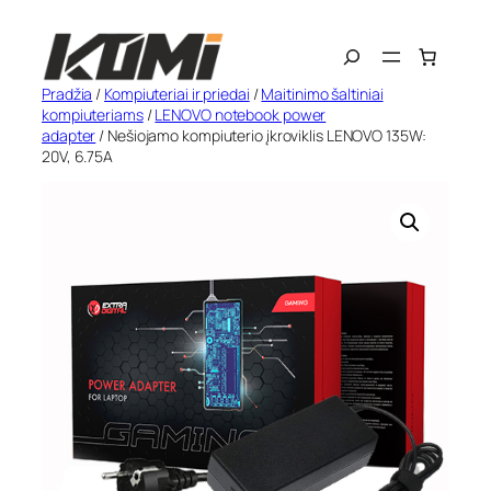
Eiti
Search
prie
turinio
Pradžia
/
Kompiuteriai ir priedai
/
Maitinimo šaltiniai
kompiuteriams
/
LENOVO notebook power
adapter
/ Nešiojamo kompiuterio įkroviklis LENOVO 135W:
20V, 6.75A