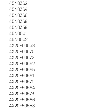
45N0362
j
45N0364
a
m
45N0366
o
45N0368
k
45N0358
o
45N0501
m
45N0502
p
4X20E50558
i
4X20E50570
u
t
4X20E50572
e
4X20E50562
r
4X20E50565
i
4X20E50561
o
4X20E50571
į
4X20E50564
k
4X20E50573
r
4X20E50566
o
v
4X20E50558