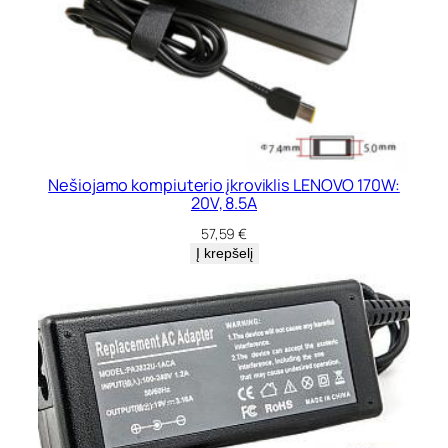
Nešiojamo kompiuterio įkroviklis LENOVO 170W:
20V, 8.5A
57,59
€
Į krepšelį