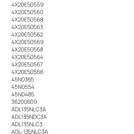
i
4X20E50559
k
4X20E50560
l
4X20E50568
i
4X20E50563
s
4X20E50562
L
4X20E50569
E
N
4X20E50568
O
4X20E50564
V
4X20E50567
O
4X20E50566
1
45N0365
3
45N0554
5
45N0485
W
:
36200609
2
ADL135NLC3A
0
ADL135NDC3A
V
ADL135NLC3
,
ADL-135NLC3A