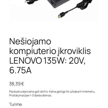
Nešiojamo
kompiuterio įkroviklis
LENOVO 135W: 20V,
6.75A
38,39
€
Parduotuvėje kaina gali skirtis. Kaina galioja tik užsakant internetu.
Pristatymas per 1-3 darbo dienas.
Turime