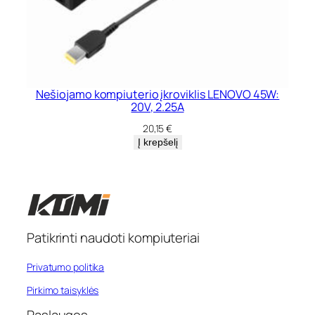
Nešiojamo kompiuterio įkroviklis LENOVO 45W:
20V, 2.25A
20,15
€
Į krepšelį
Patikrinti naudoti kompiuteriai
Privatumo politika
Pirkimo taisyklės
Paslaugos