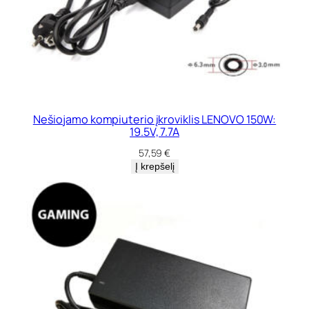
Nešiojamo kompiuterio įkroviklis LENOVO 150W:
19.5V, 7.7A
57,59
€
Į krepšelį