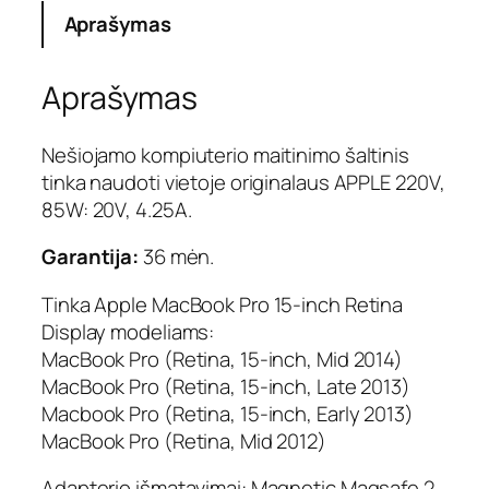
Aprašymas
o
k
i
Aprašymas
e
k
i
Nešiojamo kompiuterio maitinimo šaltinis
s
tinka naudoti vietoje originalaus APPLE 220V,
:
85W: 20V, 4.25A.
N
e
Garantija:
36 mėn.
š
i
Tinka Apple MacBook Pro 15-inch Retina
o
Display modeliams:
j
MacBook Pro (Retina, 15-inch, Mid 2014)
a
m
MacBook Pro (Retina, 15-inch, Late 2013)
o
Macbook Pro (Retina, 15-inch, Early 2013)
k
MacBook Pro (Retina, Mid 2012)
o
m
Adapterio išmatavimai: Magnetic Magsafe 2