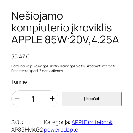
Nešiojamo
kompiuterio įkroviklis
APPLE 85W:20V,4.25A
36,47
€
Parduotuvėje kaina gali skirtis. Kaina galioja tik užsakant internetu.
Pristatymas per 1-3 darbo dienas.
Turime
p
−
+
Į krepšelį
r
o
d
u
SKU:
Kategorija:
APPLE notebook
k
AP85HMAG2
power adapter
t