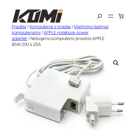
Eiti
Search
prie
turinio
Pradžia
/
Kompiuteriai ir priedai
/
Maitinimo šaltiniai
kompiuteriams
/
APPLE notebook power
adapter
/ Nešiojamo kompiuterio įkroviklis APPLE
85W:20V,4.25A