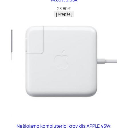
28,80
€
Į krepšelį
Nešiojamo kompiuterio įkroviklis APPLE 45W: