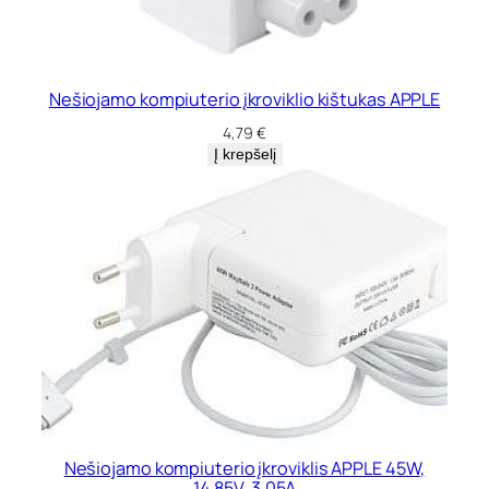
P
L
E
8
Nešiojamo kompiuterio įkroviklio kištukas APPLE
5
W
4,79
€
:
Į krepšelį
2
0
V
,
4
.
2
5
A
Nešiojamo kompiuterio įkroviklis APPLE 45W,
14.85V, 3.05A