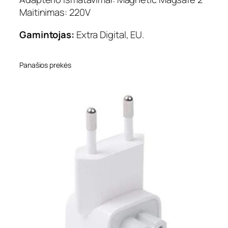
p
Maitinimas: 220V
i
u
Gamintojas:
Extra Digital, EU.
t
e
r
Panašios prekės
i
o
į
k
r
o
v
i
k
l
i
s
A
P