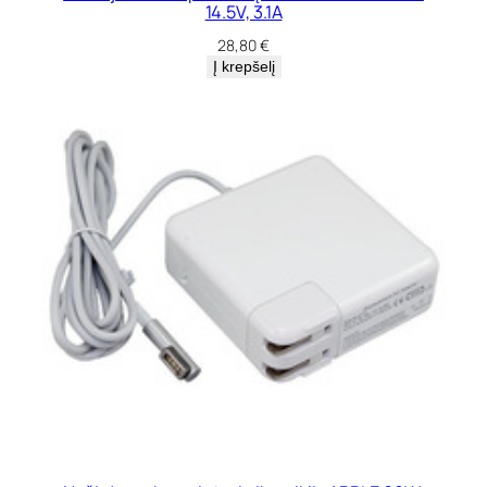
14.5V, 3.1A
28,80
€
Į krepšelį