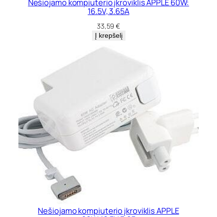
Nešiojamo kompiuterio įkroviklis APPLE 60W:
16.5V, 3.65A
33,59
€
Į krepšelį
Nešiojamo kompiuterio įkroviklis APPLE