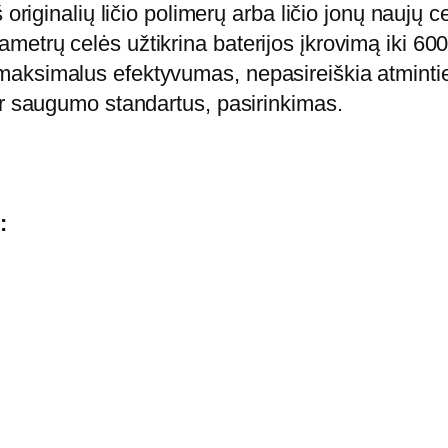
originalių ličio polimerų arba ličio jonų naujų ce
i
etrų celės užtikrina baterijos įkrovimą iki 600
s
aksimalus efektyvumas, nepasireiškia atmintie
:
ir saugumo standartus, pasirinkimas.
N
e
š
i
:
o
j
a
m
o
k
o
m