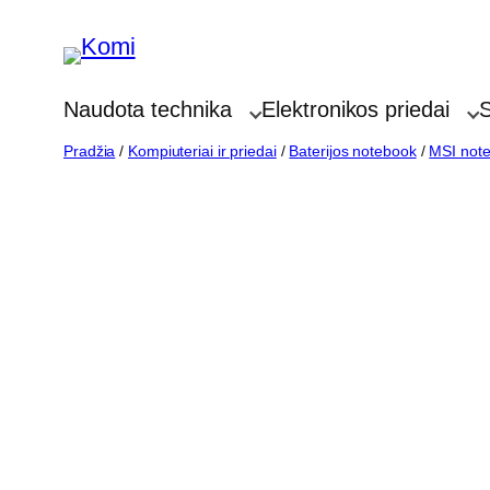
Eiti
prie
turinio
Naudota technika
Elektronikos priedai
S
Pradžia
/
Kompiuteriai ir priedai
/
Baterijos notebook
/
MSI note