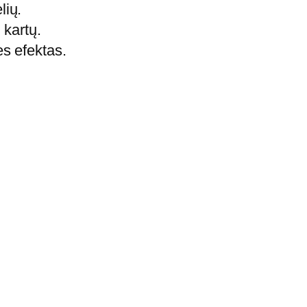
lių.
 kartų.
s efektas.