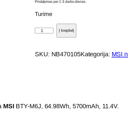
Pristatymas per 1-3 darbo dienas.
Turime
p
Į krepšelį
r
o
SKU:
NB470105
Kategorija:
MSI n
d
u
k
t
o
k
ja
MSI
BTY-M6J, 64.98Wh, 5700mAh, 11.4V.
i
e
k