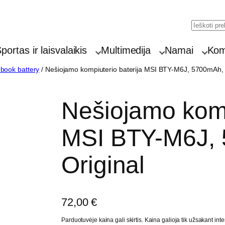
Searc
portas ir laisvalaikis
Multimedija
Namai
Komp
book battery
/ Nešiojamo kompiuterio baterija MSI BTY-M6J, 5700mAh, 
Nešiojamo komp
MSI BTY-M6J,
Original
72,00
€
Parduotuvėje kaina gali skirtis. Kaina galioja tik užsakant inte