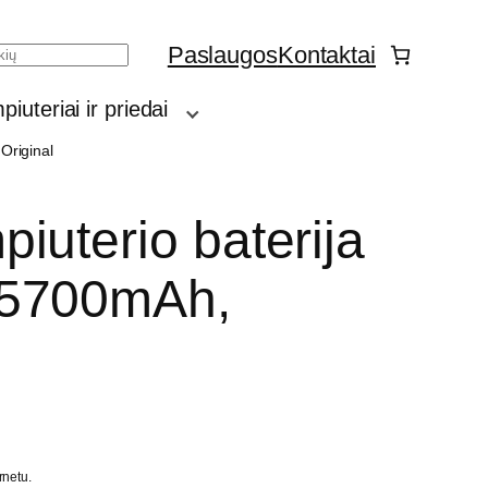
Paslaugos
Kontaktai
h
iuteriai ir priedai
Original
iuterio baterija
 5700mAh,
rnetu.