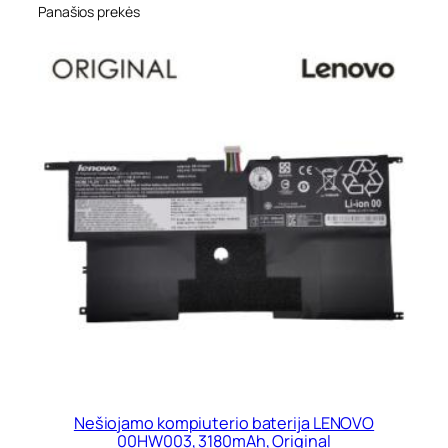
Panašios prekės
Nešiojamo kompiuterio baterija LENOVO
00HW003, 3180mAh, Original