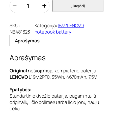
p
−
+
Į krepšelį
r
o
d
u
SKU:
Kategorija:
IBM/LENOVO
k
NB481323
notebook battery
t
Aprašymas
o
k
i
Aprašymas
e
k
i
Original
nešiojamojo kompiuterio baterija
s
LENOVO
L19M2PF0, 35Wh, 4670mAh, 7.5V.
:
N
Ypatybės:
e
Standartinio dydžio baterija, pagaminta iš
š
i
originalių ličio polimerų arba ličio jonų naujų
o
celių.
j