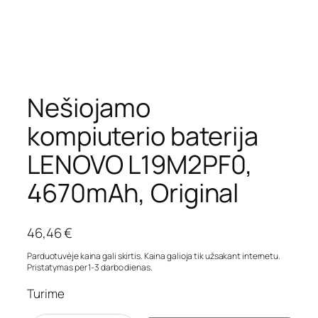
Nešiojamo
kompiuterio baterija
LENOVO L19M2PF0,
4670mAh, Original
46,46
€
Parduotuvėje kaina gali skirtis. Kaina galioja tik užsakant internetu.
Pristatymas per 1-3 darbo dienas.
Turime