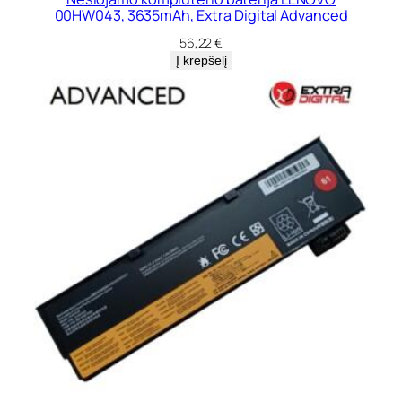
00HW043, 3635mAh, Extra Digital Advanced
56,22
€
Į krepšelį