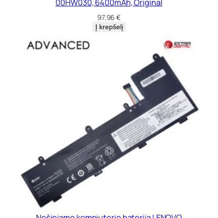
00HW030, 6400mAh, Original
97,96
€
Į krepšelį
Nešiojamo kompiuterio baterija LENOVO