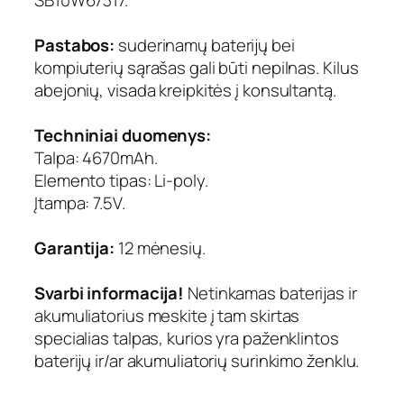
SB10W67317.
Pastabos:
suderinamų baterijų bei
kompiuterių sąrašas gali būti nepilnas. Kilus
abejonių, visada kreipkitės į konsultantą.
Techniniai duomenys:
Talpa: 4670mAh.
Elemento tipas: Li-poly.
Įtampa: 7.5V.
Garantija:
12 mėnesių.
Svarbi informacija!
Netinkamas baterijas ir
akumuliatorius meskite į tam skirtas
specialias talpas, kurios yra paženklintos
baterijų ir/ar akumuliatorių surinkimo ženklu.