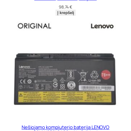
98,74
€
Į krepšelį
Nešiojamo kompiuterio baterija LENOVO