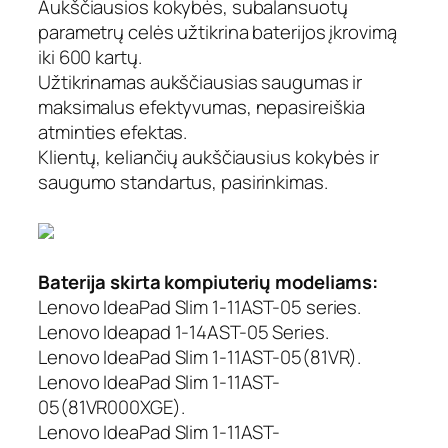
Aukščiausios kokybės, subalansuotų
a
parametrų celės užtikrina baterijos įkrovimą
m
iki 600 kartų.
o
Užtikrinamas aukščiausias saugumas ir
k
maksimalus efektyvumas, nepasireiškia
o
m
atminties efektas.
p
Klientų, keliančių aukščiausius kokybės ir
i
saugumo standartus, pasirinkimas.
u
t
e
r
Baterija skirta kompiuterių modeliams:
i
o
Lenovo IdeaPad Slim 1-11AST-05 series.
b
Lenovo Ideapad 1-14AST-05 Series.
a
Lenovo IdeaPad Slim 1-11AST-05(81VR).
t
Lenovo IdeaPad Slim 1-11AST-
e
05(81VR000XGE).
r
Lenovo IdeaPad Slim 1-11AST-
i