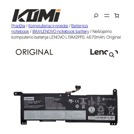
Eiti
Search
prie
turinio
Pradžia
/
Kompiuteriai ir priedai
/
Baterijos
notebook
/
IBM/LENOVO notebook battery
/ Nešiojamo
kompiuterio baterija LENOVO L19M2PF0, 4670mAh, Original