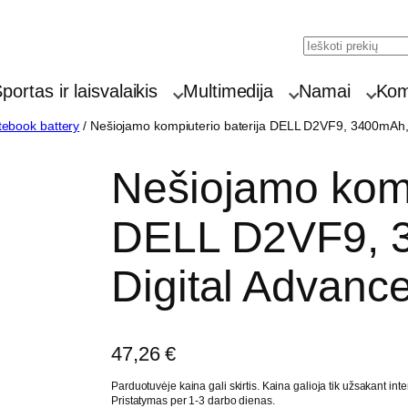
Search
portas ir laisvalaikis
Multimedija
Namai
Komp
ebook battery
/ Nešiojamo kompiuterio baterija DELL D2VF9, 3400mAh, 
Nešiojamo komp
DELL D2VF9, 3
Digital Advanc
47,26
€
Parduotuvėje kaina gali skirtis. Kaina galioja tik užsakant inte
Pristatymas per 1-3 darbo dienas.