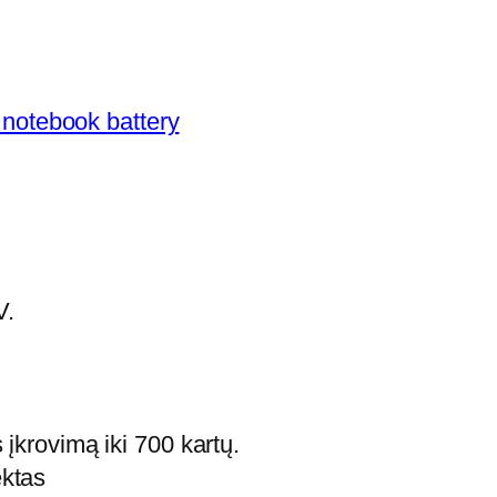
notebook battery
V.
įkrovimą iki 700 kartų.
ektas