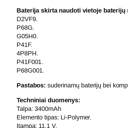
Baterija skirta naudoti vietoje baterijų
D2VF9.
P68G.
G05H0.
P41F.
4P8PH.
P41F001.
P68G001.
Pastabos:
suderinamų baterijų bei kompiu
Techniniai duomenys:
Talpa: 3400mAh
Elemento tipas: Li-Polymer.
Įtampa: 11.1 V.