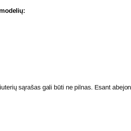
p
i
 modelių:
u
t
e
r
i
o
b
a
terių sąrašas gali būti ne pilnas. Esant abejon
t
e
r
i
j