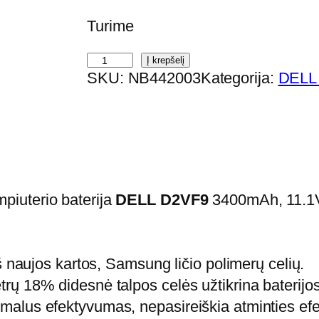
Turime
p
Į krepšelį
SKU:
NB442003
Kategorija:
DELL 
r
o
d
u
k
t
piuterio baterija
DELL D2VF9
3400mAh, 11.1
o
k
i
š naujos kartos, Samsung ličio polimerų celių.
e
ų 18% didesnė talpos celės užtikrina baterijos 
k
alus efektyvumas, nepasireiškia atminties ef
i