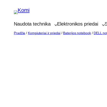
Eiti
prie
turinio
Naudota technika
Elektronikos priedai
S
Pradžia
/
Kompiuteriai ir priedai
/
Baterijos notebook
/
DELL not