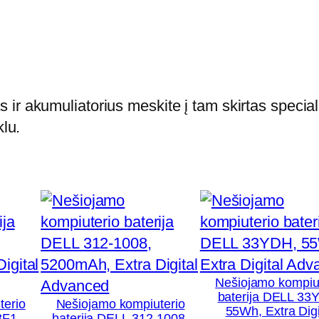
a
D
E
L
L
 ir akumuliatorius meskite į tam skirtas special
D
klu.
2
V
F
9
,
3
4
0
Nešiojamo kompiu
baterija DELL 33
0
terio
Nešiojamo kompiuterio
55Wh, Extra Digi
3F1,
baterija DELL 312-1008,