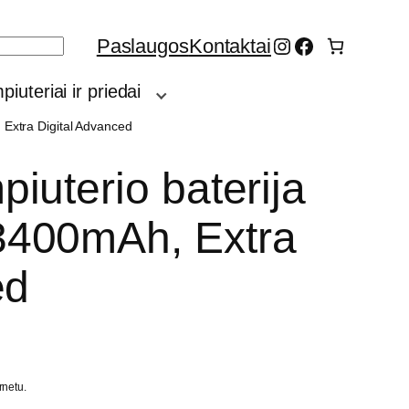
Instagram
Facebook
Paslaugos
Kontaktai
iuteriai ir priedai
Extra Digital Advanced
iuterio baterija
400mAh, Extra
ed
rnetu.