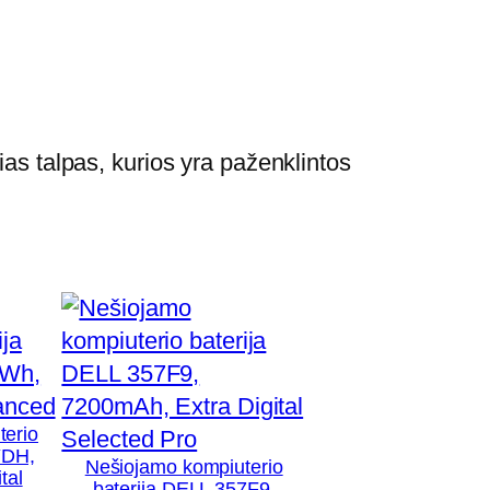
ias talpas, kurios yra paženklintos
terio
YDH,
Nešiojamo kompiuterio
tal
baterija DELL 357F9,