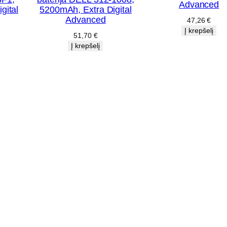
m
Advanced
gital
5200mAh, Extra Digital
A
Advanced
47,26
€
Į krepšelį
h
51,70
€
Į krepšelį
,
E
x
t
r
a
D
i
g
i
t
a