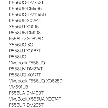
A
K556UQ-DM732T
h
K556UR-DM466T
,
K556UQ-DM1145D
O
K556UR-XX252T
r
X556UJ-XO015T
i
R558UB-DM108T
g
i
F556UQ-XO626D
n
X556UQ-3G
a
R558UJ-XO167T
l
R558UQ
Vivobook F556UQ
R558UV-DM274T
R558UQ-X0171T
Vivobook F556UQ-XO628D
VM591UB
F556UA-DM409T
VivoBook X556UA-XO974T
F556UR-DM295T