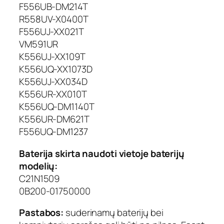
F556UB-DM214T
R558UV-X0400T
F556UJ-XX021T
VM591UR
K556UJ-XX109T
K556UQ-XX1073D
K556UJ-XX034D
K556UR-XX010T
K556UQ-DM1140T
K556UR-DM621T
F556UQ-DM1237
Baterija skirta naudoti vietoje baterijų
modelių:
C21N1509
0B200-01750000
Pastabos:
suderinamų baterijų bei