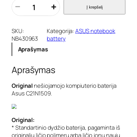
p
−
+
Į krepšelį
r
o
d
u
SKU:
Kategorija:
ASUS notebook
k
NB430963
battery
t
Aprašymas
o
k
i
Aprašymas
e
k
i
Original
nešiojamojo kompiuterio baterija
s
Asus C21N1509.
:
N
e
š
Original:
i
* Standartinio dydžio baterija, pagaminta iš
o
originalių ličio polimerų arba ličio jonų naujų
j