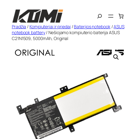
Eiti
Search
prie
turinio
Pradžia
/
Kompiuteriai ir priedai
/
Baterijos notebook
/
ASUS
notebook battery
/ Nešiojamo kompiuterio baterija ASUS
C21N1509, 5000mAh, Original