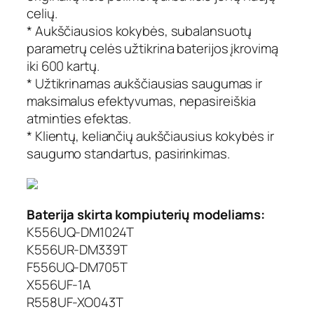
celių.
a
m
* Aukščiausios kokybės, subalansuotų
o
parametrų celės užtikrina baterijos įkrovimą
k
iki 600 kartų.
o
* Užtikrinamas aukščiausias saugumas ir
m
maksimalus efektyvumas, nepasireiškia
p
atminties efektas.
i
* Klientų, keliančių aukščiausius kokybės ir
u
t
saugumo standartus, pasirinkimas.
e
r
i
Baterija skirta kompiuterių modeliams:
o
b
K556UQ-DM1024T
a
K556UR-DM339T
t
F556UQ-DM705T
e
X556UF-1A
r
R558UF-XO043T
i