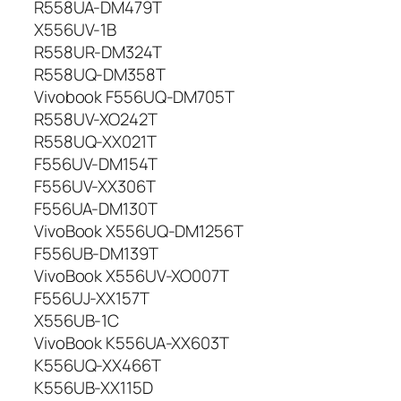
R558UA-DM479T
j
X556UV-1B
a
A
R558UR-DM324T
S
R558UQ-DM358T
U
Vivobook F556UQ-DM705T
S
R558UV-XO242T
C
R558UQ-XX021T
2
F556UV-DM154T
1
F556UV-XX306T
N
1
F556UA-DM130T
5
VivoBook X556UQ-DM1256T
0
F556UB-DM139T
9
VivoBook X556UV-XO007T
,
F556UJ-XX157T
5
X556UB-1C
0
VivoBook K556UA-XX603T
0
K556UQ-XX466T
0
m
K556UB-XX115D