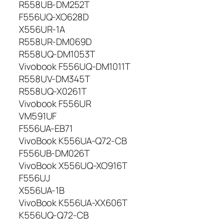
R558UB-DM252T
F556UQ-XO628D
X556UR-1A
R558UR-DM069D
R558UQ-DM1053T
Vivobook F556UQ-DM1011T
R558UV-DM345T
R558UQ-X0261T
Vivobook F556UR
VM591UF
F556UA-EB71
VivoBook K556UA-Q72-CB
F556UB-DM026T
VivoBook X556UQ-XO916T
F556UJ
X556UA-1B
VivoBook K556UA-XX606T
K556UQ-Q72-CB