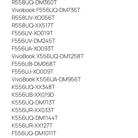
R558UQ-DM360T
Vivobook F556UQ-DM736T
R558UV-XO056T
R558UQ-XX517T
F556UV-XO019T
F556UV-DM245T
F556UA-XO093T
VivoBook X556UQ-DM1258T
F556UB-DM068T
F556UJ-XO009T
VivoBook K556UA-DM956T
K556UQ-XX348T
K556UB-XX019D
K556UQ-DM713T
K556UR-XX033T
K556UQ-DM1144T
K556UR-XX127T
F556UQ-DM1011T