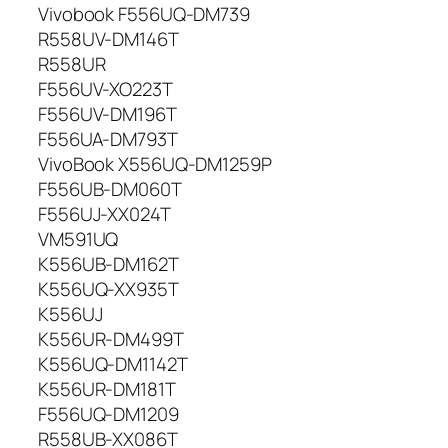
Vivobook F556UQ-DM739
R558UV-DM146T
R558UR
F556UV-XO223T
F556UV-DM196T
F556UA-DM793T
VivoBook X556UQ-DM1259P
F556UB-DM060T
F556UJ-XX024T
VM591UQ
K556UB-DM162T
K556UQ-XX935T
K556UJ
K556UR-DM499T
K556UQ-DM1142T
K556UR-DM181T
F556UQ-DM1209
R558UB-XX086T