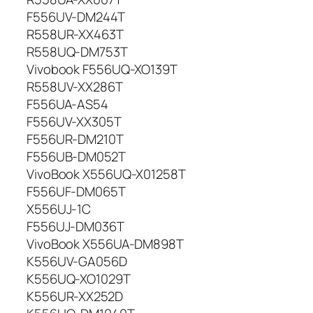
F556UV-DM244T
R558UR-XX463T
R558UQ-DM753T
Vivobook F556UQ-XO139T
R558UV-XX286T
F556UA-AS54
F556UV-XX305T
F556UR-DM210T
F556UB-DM052T
VivoBook X556UQ-X01258T
F556UF-DM065T
X556UJ-1C
F556UJ-DM036T
VivoBook X556UA-DM898T
K556UV-GA056D
K556UQ-XO1029T
K556UR-XX252D