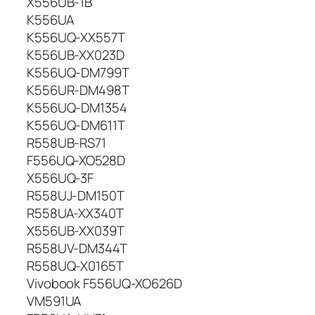
X556UB-1B
K556UA
K556UQ-XX557T
K556UB-XX023D
K556UQ-DM799T
K556UR-DM498T
K556UQ-DM1354
K556UQ-DM611T
R558UB-RS71
F556UQ-XO528D
X556UQ-3F
R558UJ-DM150T
R558UA-XX340T
X556UB-XX039T
R558UV-DM344T
R558UQ-X0165T
Vivobook F556UQ-XO626D
VM591UA