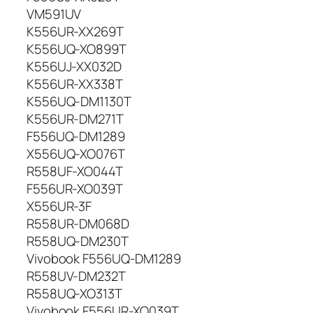
VM591UV
K556UR-XX269T
K556UQ-XO899T
K556UJ-XX032D
K556UR-XX338T
K556UQ-DM1130T
K556UR-DM271T
F556UQ-DM1289
X556UQ-XO076T
R558UF-XO044T
F556UR-XO039T
X556UR-3F
R558UR-DM068D
R558UQ-DM230T
Vivobook F556UQ-DM1289
R558UV-DM232T
R558UQ-XO313T
Vivobook F556UR-XO039T