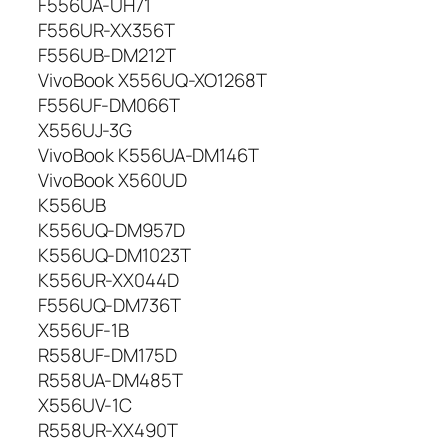
F556UA-UH71
F556UR-XX356T
F556UB-DM212T
VivoBook X556UQ-XO1268T
F556UF-DM066T
X556UJ-3G
VivoBook K556UA-DM146T
VivoBook X560UD
K556UB
K556UQ-DM957D
K556UQ-DM1023T
K556UR-XX044D
F556UQ-DM736T
X556UF-1B
R558UF-DM175D
R558UA-DM485T
X556UV-1C
R558UR-XX490T