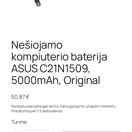
Nešiojamo
kompiuterio baterija
ASUS C21N1509,
5000mAh, Original
50,87
€
Parduotuvėje kaina gali skirtis. Kaina galioja tik užsakant internetu.
Pristatymas per 1-3 darbo dienas.
Turime