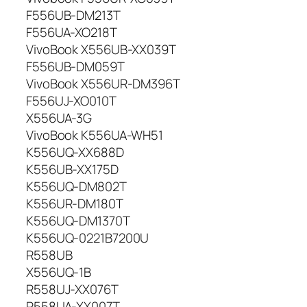
F556UB-DM213T
F556UA-XO218T
VivoBook X556UB-XX039T
F556UB-DM059T
VivoBook X556UR-DM396T
F556UJ-XO010T
X556UA-3G
VivoBook K556UA-WH51
K556UQ-XX688D
K556UB-XX175D
K556UQ-DM802T
K556UR-DM180T
K556UQ-DM1370T
K556UQ-0221B7200U
R558UB
X556UQ-1B
R558UJ-XX076T
R558UA-XX007T