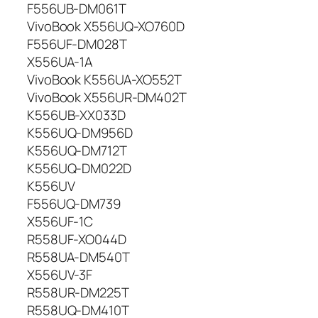
F556UB-DM061T
VivoBook X556UQ-XO760D
F556UF-DM028T
X556UA-1A
VivoBook K556UA-XO552T
VivoBook X556UR-DM402T
K556UB-XX033D
K556UQ-DM956D
K556UQ-DM712T
K556UQ-DM022D
K556UV
F556UQ-DM739
X556UF-1C
R558UF-XO044D
R558UA-DM540T
X556UV-3F
R558UR-DM225T
R558UQ-DM410T