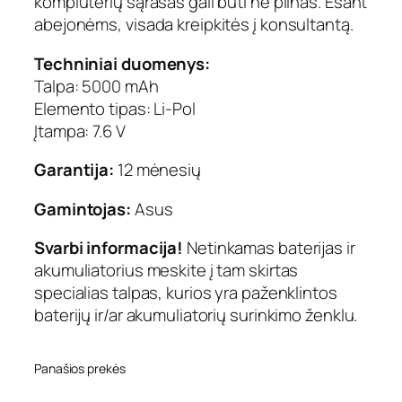
kompiuterių sąrašas gali būti ne pilnas. Esant
abejonėms, visada kreipkitės į konsultantą.
Techniniai duomenys:
Talpa: 5000 mAh
Elemento tipas: Li-Pol
Įtampa: 7.6 V
Garantija:
12 mėnesių
Gamintojas:
Asus
Svarbi informacija!
Netinkamas baterijas ir
akumuliatorius meskite į tam skirtas
specialias talpas, kurios yra paženklintos
baterijų ir/ar akumuliatorių surinkimo ženklu.
Panašios prekės