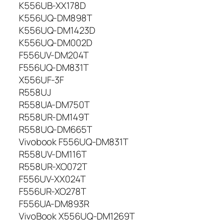
K556UB-XX178D
K556UQ-DM898T
K556UQ-DM1423D
K556UQ-DM002D
F556UV-DM204T
F556UQ-DM831T
X556UF-3F
R558UJ
R558UA-DM750T
R558UR-DM149T
R558UQ-DM665T
Vivobook F556UQ-DM831T
R558UV-DM116T
R558UR-XO072T
F556UV-XX024T
F556UR-XO278T
F556UA-DM893R
VivoBook X556UQ-DM1269T