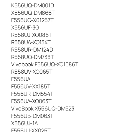
K556UQ-DM001D
X556UQ-DM866T
F556UQ-X01257T
X556UF-3G
R558UJ-XO086T
R558UA-XO134T
R558UR-DM124D
R558UQ-DM738T
Vivobook F556UQ-XO1086T
R558UV-XO065T
F556UA
F556UV-XX185T
F556UR-DM554T
F556UA-XO063T
VivoBook X556UQ-DM523
F556UB-DM063T
X556UJ-1A
F556UJ-XX025T