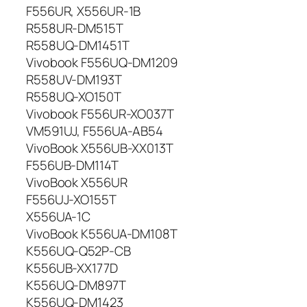
F556UR, X556UR-1B
R558UR-DM515T
R558UQ-DM1451T
Vivobook F556UQ-DM1209
R558UV-DM193T
R558UQ-XO150T
Vivobook F556UR-XO037T
VM591UJ, F556UA-AB54
VivoBook X556UB-XX013T
F556UB-DM114T
VivoBook X556UR
F556UJ-XO155T
X556UA-1C
VivoBook K556UA-DM108T
K556UQ-Q52P-CB
K556UB-XX177D
K556UQ-DM897T
K556UQ-DM1423