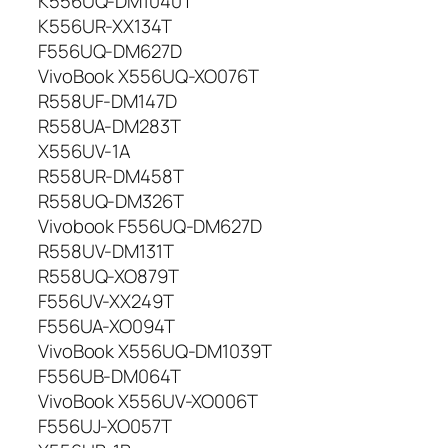
K556UQ-DM1040T
K556UR-XX134T
F556UQ-DM627D
VivoBook X556UQ-XO076T
R558UF-DM147D
R558UA-DM283T
X556UV-1A
R558UR-DM458T
R558UQ-DM326T
Vivobook F556UQ-DM627D
R558UV-DM131T
R558UQ-XO879T
F556UV-XX249T
F556UA-XO094T
VivoBook X556UQ-DM1039T
F556UB-DM064T
VivoBook X556UV-XO006T
F556UJ-XO057T