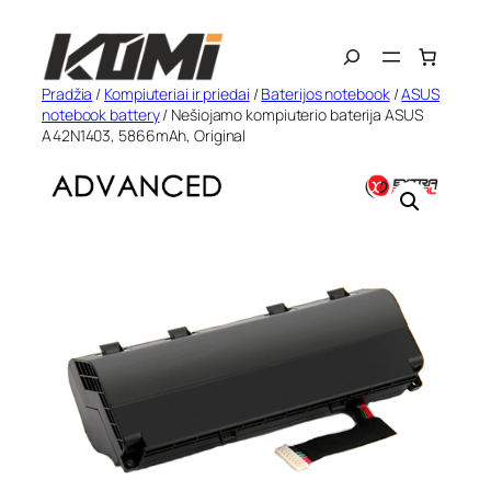
Eiti
Search
prie
turinio
Pradžia
/
Kompiuteriai ir priedai
/
Baterijos notebook
/
ASUS
notebook battery
/ Nešiojamo kompiuterio baterija ASUS
A42N1403, 5866mAh, Original