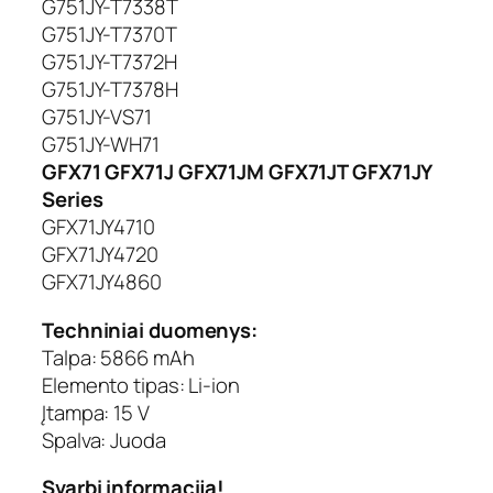
G751JY-T7338T
G751JY-T7370T
G751JY-T7372H
G751JY-T7378H
G751JY-VS71
G751JY-WH71
GFX71 GFX71J GFX71JM GFX71JT GFX71JY
Series
GFX71JY4710
GFX71JY4720
GFX71JY4860
Techniniai duomenys:
Talpa: 5866 mAh
Elemento tipas: Li-ion
Įtampa: 15 V
Spalva: Juoda
Svarbi informacija!