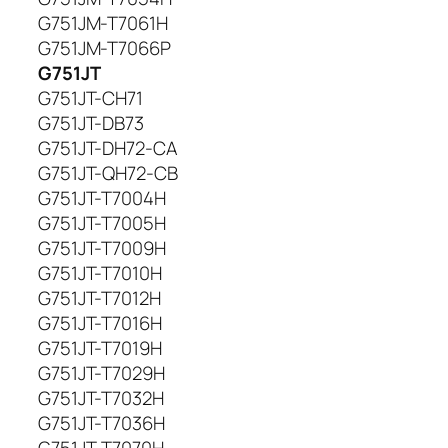
A
G751JM-T7061H
h
G751JM-T7066P
,
O
G751JT
r
G751JT-CH71
i
G751JT-DB73
g
G751JT-DH72-CA
i
G751JT-QH72-CB
n
G751JT-T7004H
a
G751JT-T7005H
l
G751JT-T7009H
G751JT-T7010H
G751JT-T7012H
G751JT-T7016H
G751JT-T7019H
G751JT-T7029H
G751JT-T7032H
G751JT-T7036H