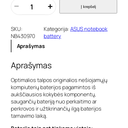
p
−
+
Į krepšelį
r
o
d
u
SKU:
Kategorija:
ASUS notebook
k
NB430970
battery
t
Aprašymas
o
k
i
Aprašymas
e
k
i
Optimalios talpos originalios nešiojamųjų
s
kompiuterių baterijos pagamintos iš
:
aukščiausios kokybės komponentų,
N
saugančių bateriją nuo perkaitimo ar
e
perkrovos ir užtikrinančių ilgą baterijos
š
i
tarnavimo laiką.
o
j