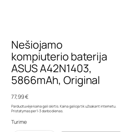
Nešiojamo
kompiuterio baterija
ASUS A42N1403,
5866mAh, Original
77,99
€
Parduotuvėje kaina gali skirtis. Kaina galioja tik užsakant internetu.
Pristatymas per 1-3 darbo dienas.
Turime