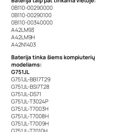
Baterija taip pat tinkama vietoje:
a
0B110-00290000
m
0B110-00290100
o
0B110-00340000
k
A42LM93
o
A42LM9H
m
A42N1403
p
i
Baterija tinka šiems kompiuterių
u
t
modeliams:
e
G751JL
r
G751JL-BB17T29
i
G751JL-BSI7T28
o
G751JL-DS71
b
G751JL-T3024P
a
G751JL-T7003H
t
G751JL-T7008H
e
r
G751JL-T7009H
i
G751JL-T7010H