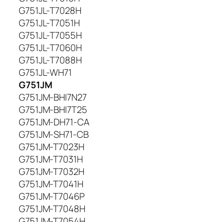
j
G751JL-T7028H
a
G751JL-T7051H
A
G751JL-T7055H
S
G751JL-T7060H
U
G751JL-T7088H
S
A
G751JL-WH71
4
G751JM
2
G751JM-BHI7N27
N
G751JM-BHI7T25
1
G751JM-DH71-CA
4
G751JM-SH71-CB
0
G751JM-T7023H
3
,
G751JM-T7031H
5
G751JM-T7032H
8
G751JM-T7041H
6
G751JM-T7046P
6
G751JM-T7048H
m
G751JM-T7054H