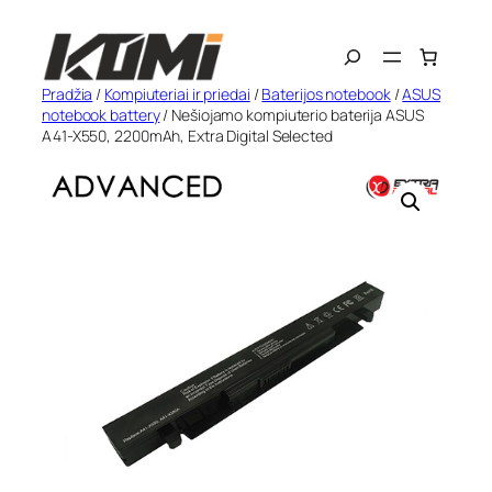
Eiti
Search
prie
turinio
Pradžia
/
Kompiuteriai ir priedai
/
Baterijos notebook
/
ASUS
notebook battery
/ Nešiojamo kompiuterio baterija ASUS
A41-X550, 2200mAh, Extra Digital Selected