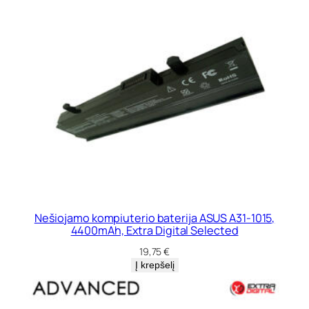
c
t
e
d
Nešiojamo kompiuterio baterija ASUS A31-1015,
4400mAh, Extra Digital Selected
19,75
€
Į krepšelį