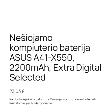
Nešiojamo
kompiuterio baterija
ASUS A41-X550,
2200mAh, Extra Digital
Selected
23,03
€
Parduotuvėje kaina gali skirtis. Kaina galioja tik užsakant internetu.
Pristatymas per 1-3 darbo dienas.