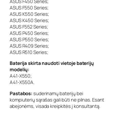
ASUS F450 Series;
r
ASUS F550 Series;
i
j
ASUS K550 Series;
a
ASUS K450 Series;
A
ASUS F552 Series;
S
ASUS P450 Series;
U
ASUS P550 Series;
S
ASUS R409 Series;
A
ASUS R510 Series;
4
1
Baterija skirta naudoti vietoje baterijų
-
X
modelių:
5
A41-X550;
5
A41-X550A.
0
,
Pastabos:
suderinamų baterijų bei
2
kompiuterių sąrašas gali būti ne pilnas. Esant
2
abejonėms, visada kreipkitės į konsultantą.
0
0