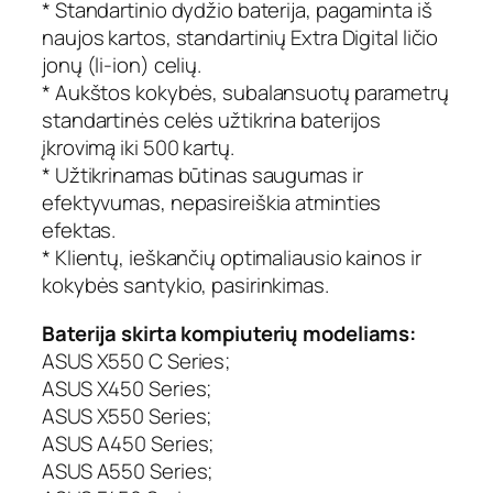
* Standartinio dydžio baterija, pagaminta iš
o
naujos kartos, standartinių Extra Digital ličio
j
jonų (li-ion) celių.
a
m
* Aukštos kokybės, subalansuotų parametrų
o
standartinės celės užtikrina baterijos
k
įkrovimą iki 500 kartų.
o
* Užtikrinamas būtinas saugumas ir
m
efektyvumas, nepasireiškia atminties
p
efektas.
i
* Klientų, ieškančių optimaliausio kainos ir
u
t
kokybės santykio, pasirinkimas.
e
Baterija skirta kompiuterių modeliams:
r
i
ASUS X550 C Series;
o
ASUS X450 Series;
b
ASUS X550 Series;
a
ASUS A450 Series;
t
ASUS A550 Series;
e