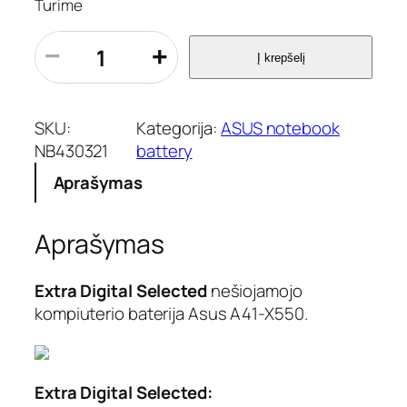
Turime
p
−
+
Į krepšelį
r
o
d
u
SKU:
Kategorija:
ASUS notebook
k
NB430321
battery
t
Aprašymas
o
k
i
Aprašymas
e
k
i
Extra Digital Selected
nešiojamojo
s
kompiuterio baterija Asus A41-X550.
:
N
e
š
Extra Digital Selected:
i