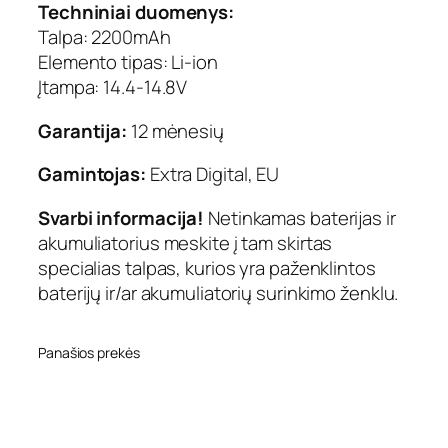
Techniniai duomenys:
m
Talpa: 2200mAh
A
Elemento tipas: Li-ion
h
Įtampa: 14.4-14.8V
,
E
Garantija:
12 mėnesių
x
t
Gamintojas:
Extra Digital, EU
r
a
Svarbi informacija!
Netinkamas baterijas ir
D
akumuliatorius meskite į tam skirtas
i
g
specialias talpas, kurios yra paženklintos
i
baterijų ir/ar akumuliatorių surinkimo ženklu.
t
a
l
Panašios prekės
S
e
l
e