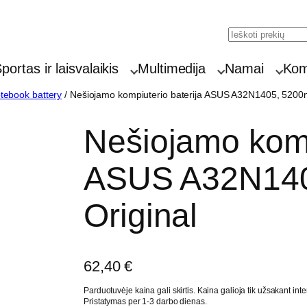
Search
portas ir laisvalaikis
Multimedija
Namai
Komp
ebook battery
/ Nešiojamo kompiuterio baterija ASUS A32N1405, 5200m
Nešiojamo komp
ASUS A32N140
Original
62,40
€
Parduotuvėje kaina gali skirtis. Kaina galioja tik užsakant inte
Pristatymas per 1-3 darbo dienas.