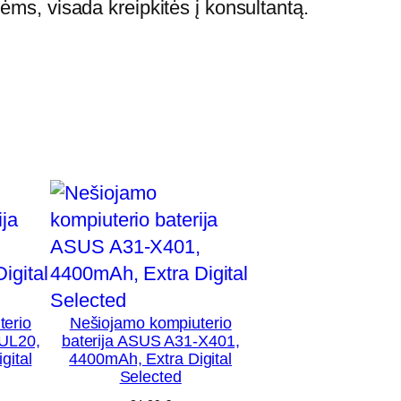
ėms, visada kreipkitės į konsultantą.
terio
Nešiojamo kompiuterio
-UL20,
baterija ASUS A31-X401,
gital
4400mAh, Extra Digital
Selected