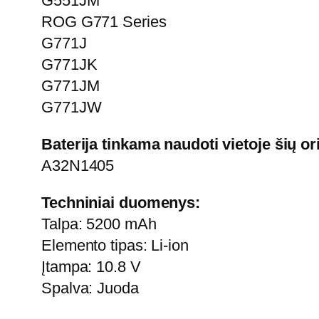
G551JM
ROG G771 Series
G771J
G771JK
G771JM
G771JW
Baterija tinkama naudoti vietoje šių o
A32N1405
Techniniai duomenys:
Talpa: 5200 mAh
Elemento tipas: Li-ion
Įtampa: 10.8 V
Spalva: Juoda