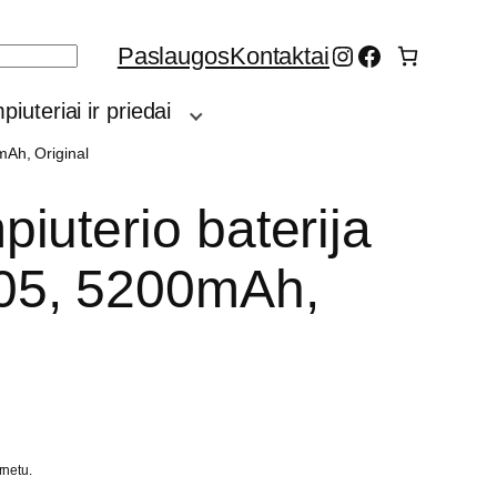
Instagram
Facebook
Paslaugos
Kontaktai
iuteriai ir priedai
Ah, Original
iuterio baterija
5, 5200mAh,
rnetu.