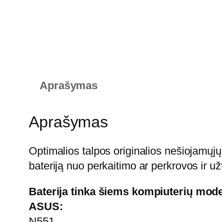
Aprašymas
Aprašymas
Optimalios talpos originalios nešiojamų
bateriją nuo perkaitimo ar perkrovos ir užt
Baterija tinka šiems kompiuterių mod
ASUS:
N551