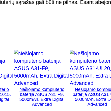
a
terių sąrašas gali būti ne pilnas. Esant abejon
A
S
U
S
A
3
2
N
1
4
0
5
terio
Nešiojamo kompiuterio
Nešiojamo kompiu
-1015,
baterija ASUS A31-F9,
baterija ASUS A31
,
gital
5000mAh, Extra Digital
5000mAh, Extra Di
5
Advanced
Advanced