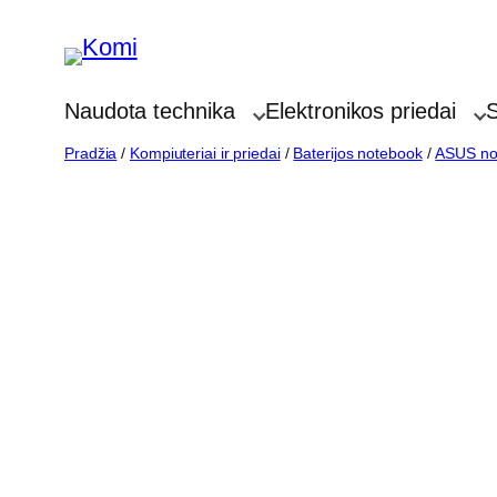
Eiti
prie
turinio
Naudota technika
Elektronikos priedai
S
Pradžia
/
Kompiuteriai ir priedai
/
Baterijos notebook
/
ASUS not