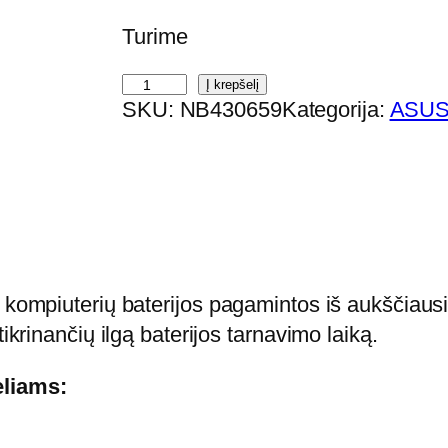
Turime
p
Į krepšelį
SKU:
NB430659
Kategorija:
ASUS 
r
o
d
u
k
t
o
jų kompiuterių baterijos pagamintos iš aukščia
k
ikrinančių ilgą baterijos tarnavimo laiką.
i
eliams:
e
k
i