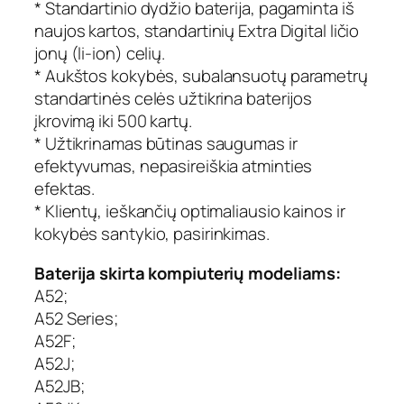
* Standartinio dydžio baterija, pagaminta iš
o
naujos kartos, standartinių Extra Digital ličio
j
jonų (li-ion) celių.
a
m
* Aukštos kokybės, subalansuotų parametrų
o
standartinės celės užtikrina baterijos
k
įkrovimą iki 500 kartų.
o
* Užtikrinamas būtinas saugumas ir
m
efektyvumas, nepasireiškia atminties
p
efektas.
i
* Klientų, ieškančių optimaliausio kainos ir
u
t
kokybės santykio, pasirinkimas.
e
Baterija skirta kompiuterių modeliams:
r
i
A52;
o
A52 Series;
b
A52F;
a
A52J;
t
A52JB;
e