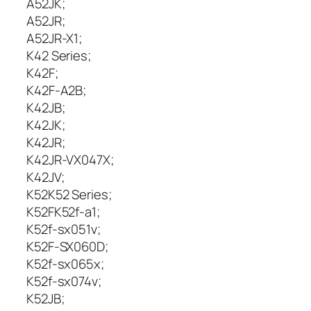
A52JK;
r
A52JR;
i
j
A52JR-X1;
a
K42 Series;
A
K42F;
S
K42F-A2B;
U
K42JB;
S
K42JK;
A
K42JR;
3
2
K42JR-VX047X;
-
K42JV;
K
K52K52 Series;
5
K52FK52f-a1;
2
K52f-sx051v;
,
K52F-SX060D;
4
K52f-sx065x;
4
K52f-sx074v;
0
0
K52JB;
m