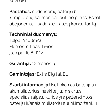
K52L681.
t
e
Pastabos:
suderinamų baterijų bei
d
kompiuterių sąrašas gali būti ne pilnas. Esant
abejonėms, visada kreipkitės į konsultantą.
Techniniai duomenys:
Talpa: 4400mAh
Elemento tipas: Li-ion
Įtampa: 10.8-11.1V
Garantija:
12 mėnesių
Gamintojas:
Extra Digital, EU
Svarbi informacija!
Netinkamas baterijas ir
akumuliatorius meskite į tam skirtas
specialias talpas, kurios yra paženklintos
baterijų ir/ar akumuliatorių surinkimo ženklu.