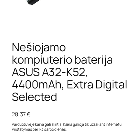
Nešiojamo
kompiuterio baterija
ASUS A32-K52,
4400mAh, Extra Digital
Selected
28,37
€
Parduotuvėje kaina gali skirtis. Kaina galioja tik užsakant internetu.
Pristatymas per 1-3 darbo dienas.