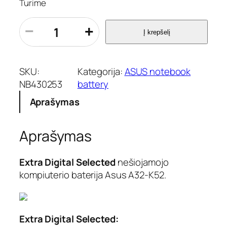
Turime
p
−
+
Į krepšelį
r
o
d
u
SKU:
Kategorija:
ASUS notebook
k
NB430253
battery
t
Aprašymas
o
k
i
Aprašymas
e
k
i
Extra Digital Selected
nešiojamojo
s
kompiuterio baterija Asus A32-K52.
:
N
e
š
Extra Digital Selected:
i