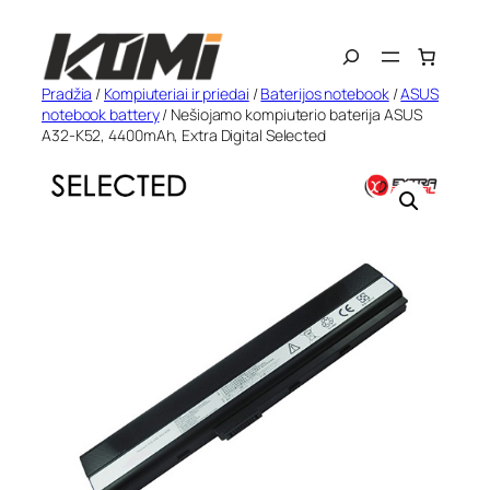
Eiti
Search
prie
turinio
Pradžia
/
Kompiuteriai ir priedai
/
Baterijos notebook
/
ASUS
notebook battery
/ Nešiojamo kompiuterio baterija ASUS
A32-K52, 4400mAh, Extra Digital Selected