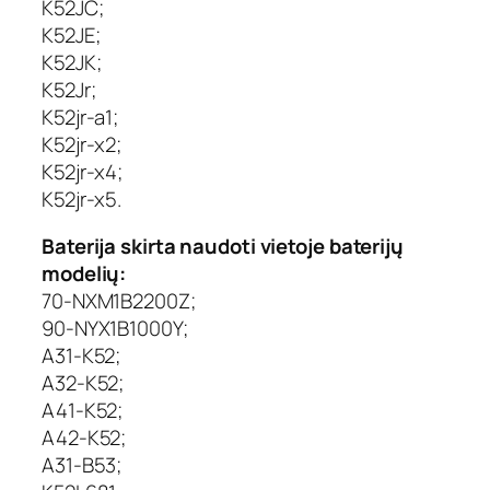
K52JC;
A
K52JE;
h
K52JK;
,
K52Jr;
E
K52jr-a1;
x
K52jr-x2;
t
r
K52jr-x4;
a
K52jr-x5.
D
i
Baterija skirta naudoti vietoje baterijų
g
modelių:
i
70-NXM1B2200Z;
t
90-NYX1B1000Y;
a
A31-K52;
l
A32-K52;
S
e
A41-K52;
l
A42-K52;
e
A31-B53;
c