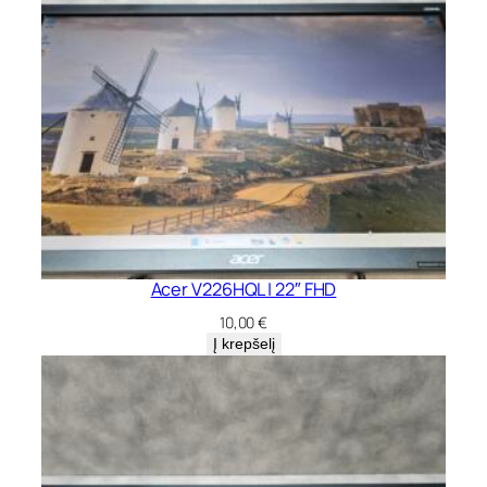
Acer V226HQL | 22″ FHD
10,00
€
Į krepšelį