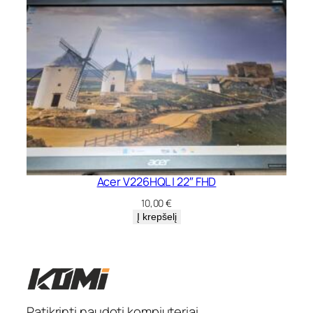
Acer V226HQL | 22″ FHD
10,00
€
Į krepšelį
Patikrinti naudoti kompiuteriai