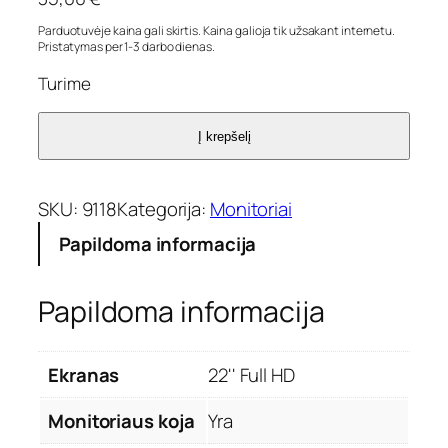
Parduotuvėje kaina gali skirtis. Kaina galioja tik užsakant internetu.
Pristatymas per 1-3 darbo dienas.
Turime
Į krepšelį
SKU:
9118
Kategorija:
Monitoriai
Papildoma informacija
Papildoma informacija
Ekranas
22'' Full HD
Monitoriaus koja
Yra