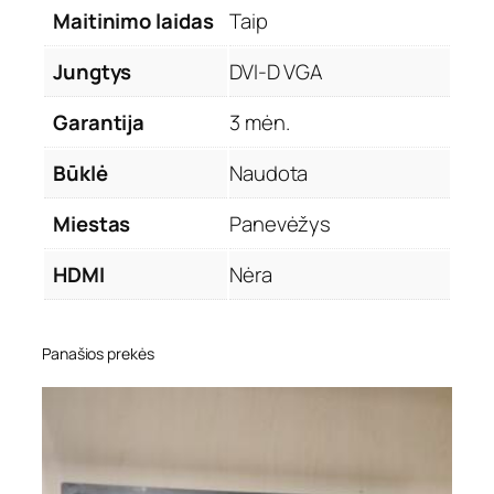
Maitinimo laidas
Taip
Jungtys
DVI-D VGA
Garantija
3 mėn.
Būklė
Naudota
Miestas
Panevėžys
HDMI
Nėra
Panašios prekės