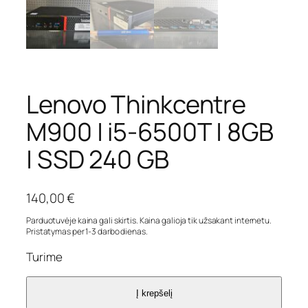
Lenovo Thinkcentre
M900 | i5-6500T | 8GB
| SSD 240 GB
140,00
€
Parduotuvėje kaina gali skirtis. Kaina galioja tik užsakant internetu.
Pristatymas per 1-3 darbo dienas.
Turime
Į krepšelį