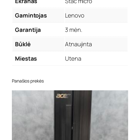
Ekranas
Stac micro
Gamintojas
Lenovo
Garantija
3 mėn.
Būklė
Atnaujinta
Miestas
Utena
Panašios prekės