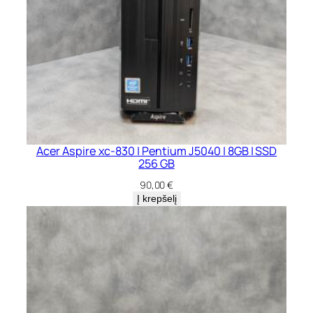
Acer Aspire xc-830 | Pentium J5040 | 8GB | SSD
256 GB
90,00
€
Į krepšelį