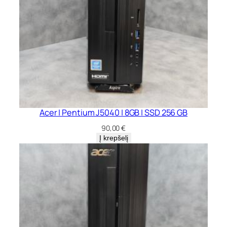
Acer | Pentium J5040 | 8GB | SSD 256 GB
90,00
€
Į krepšelį