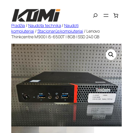
Eiti
Search
prie
turinio
Pradžia
/
Naudota technika
/
Naudoti
kompiuteriai
/
Stacionarūs kompiuteriai
/ Lenovo
Thinkcentre M900 | i5-6500T | 8GB | SSD 240 GB