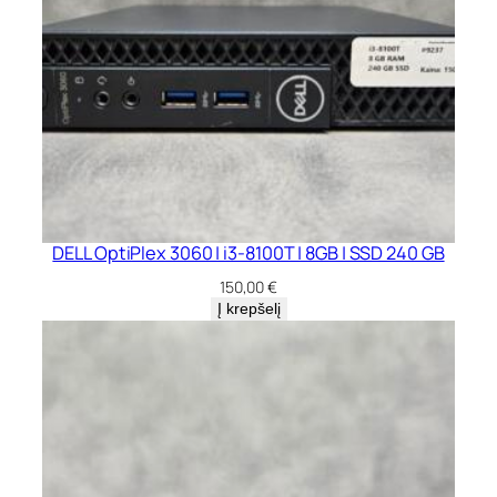
DELL OptiPlex 3060 | i3-8100T | 8GB | SSD 240 GB
150,00
€
Į krepšelį