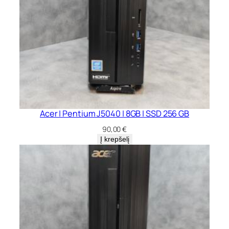
Acer | Pentium J5040 | 8GB | SSD 256 GB
90,00
€
Į krepšelį