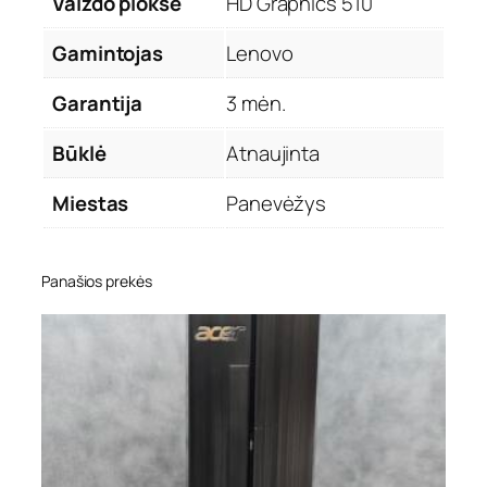
Vaizdo plokšė
HD Graphics 510
Gamintojas
Lenovo
Garantija
3 mėn.
Būklė
Atnaujinta
Miestas
Panevėžys
Panašios prekės