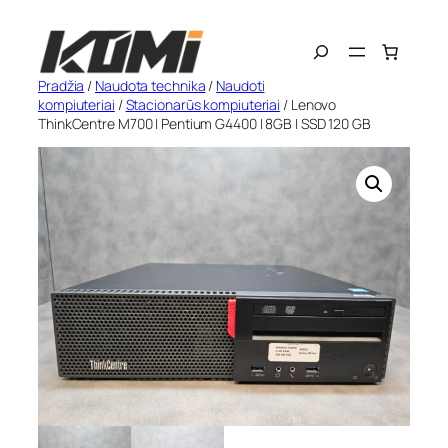
Eiti
Search
prie
turinio
Pradžia
/
Naudota technika
/
Naudoti
kompiuteriai
/
Stacionarūs kompiuteriai
/ Lenovo
ThinkCentre M700 | Pentium G4400 | 8GB | SSD 120 GB