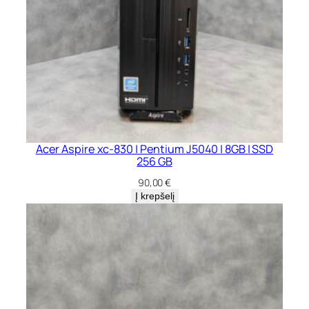
Acer Aspire xc-830 | Pentium J5040 | 8GB | SSD
256 GB
90,00
€
Į krepšelį