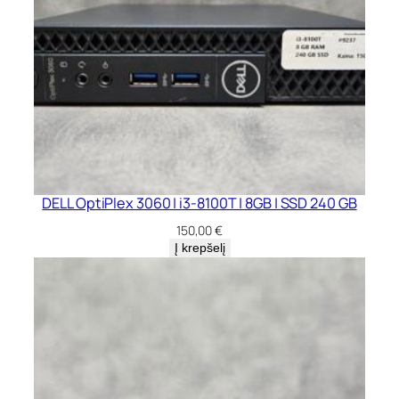
DELL OptiPlex 3060 | i3-8100T | 8GB | SSD 240 GB
150,00
€
Į krepšelį