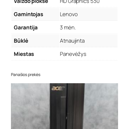
Vaizdo plokšė
HD Graphics 530
Gamintojas
Lenovo
Garantija
3 mėn.
Būklė
Atnaujinta
Miestas
Panevėžys
Panašios prekės