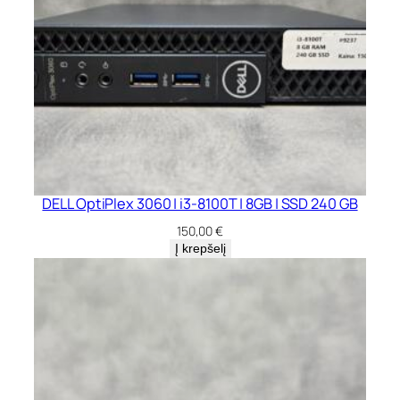
DELL OptiPlex 3060 | i3-8100T | 8GB | SSD 240 GB
150,00
€
Į krepšelį