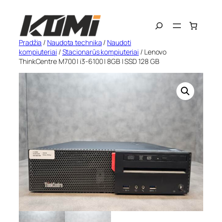
Eiti
Search
prie
turinio
Pradžia
/
Naudota technika
/
Naudoti
kompiuteriai
/
Stacionarūs kompiuteriai
/ Lenovo
ThinkCentre M700 | i3-6100 | 8GB | SSD 128 GB