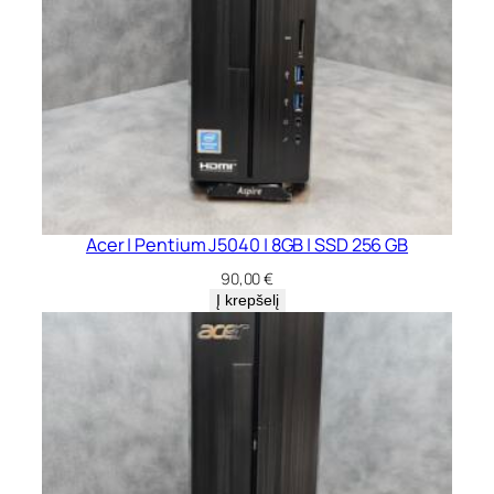
Acer | Pentium J5040 | 8GB | SSD 256 GB
90,00
€
Į krepšelį