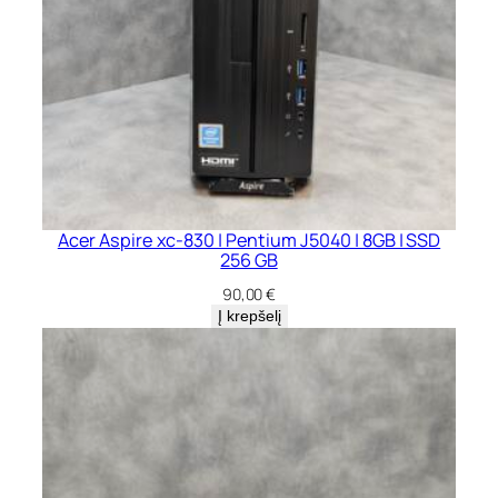
Acer Aspire xc-830 | Pentium J5040 | 8GB | SSD
256 GB
90,00
€
Į krepšelį