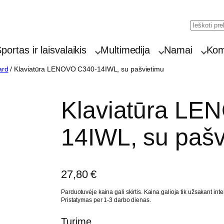
Searc
portas ir laisvalaikis
Multimedija
Namai
Komp
ard
/ Klaviatūra LENOVO C340-14IWL, su pašvietimu
Klaviatūra LE
14IWL, su pašv
27,80
€
Parduotuvėje kaina gali skirtis. Kaina galioja tik užsakant inte
Pristatymas per 1-3 darbo dienas.
Turime