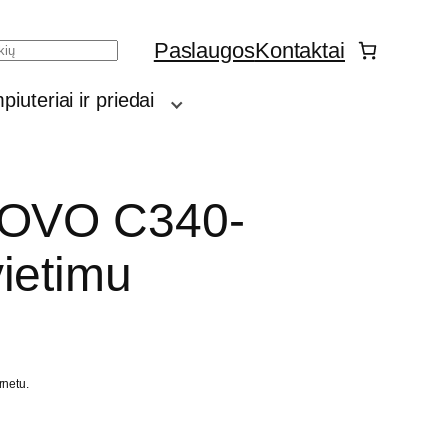
Paslaugos
Kontaktai
h
iuteriai ir priedai
NOVO C340-
ietimu
rnetu.