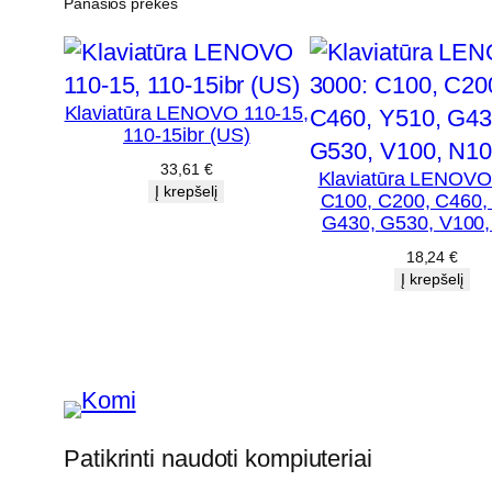
Panašios prekės
Klaviatūra LENOVO 110-15,
110-15ibr (US)
33,61
€
Klaviatūra LENOVO
Į krepšelį
C100, C200, C460,
G430, G530, V100
18,24
€
Į krepšelį
Patikrinti naudoti kompiuteriai