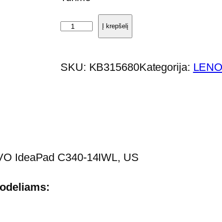
p
Į krepšelį
r
o
SKU:
KB315680
Kategorija:
LENO
d
u
k
t
o
k
OVO IdeaPad C340-14IWL, US
i
e
odeliams:
k
i
s