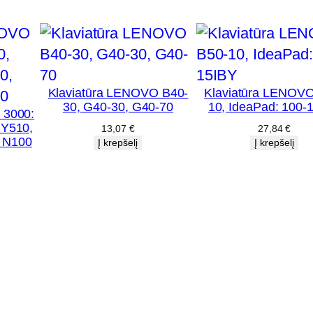
u
p
a
š
v
Klaviatūra LENOVO B40-
Klaviatūra LENOVO
i
30, G40-30, G40-70
10, IdeaPad: 100-
 3000:
e
 Y510,
13,07
€
27,84
€
, N100
Į krepšelį
Į krepšelį
t
i
m
u