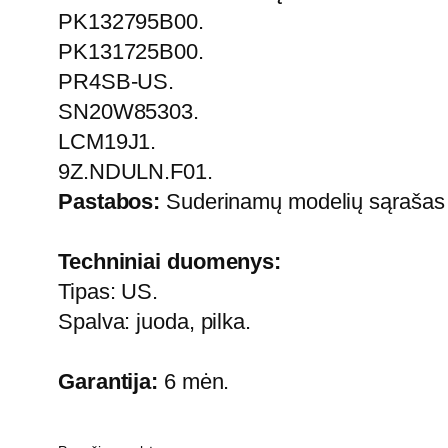
PK132795B00.
PK131725B00.
PR4SB-US.
SN20W85303.
LCM19J1.
9Z.NDULN.F01.
Pastabos:
Suderinamų modelių sąrašas ga
Techniniai duomenys:
Tipas: US.
Spalva: juoda, pilka.
Garantija:
6 mėn.