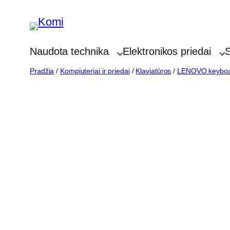
Eiti
prie
turinio
Naudota technika
Elektronikos priedai
S
Pradžia
/
Kompiuteriai ir priedai
/
Klaviatūros
/
LENOVO keybo