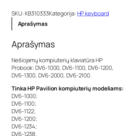
d
u
SKU:
KB310333
Kategorija:
HP keyboard
k
Aprašymas
t
o
k
Aprašymas
i
e
k
Nešiojamų kompiuterių klaviatūra HP
i
Probook: DV6-1000, DV6-1100, DV6-1200,
s
DV6-1300, DV6-2000, DV6-2100.
:
K
Tinka HP Pavilion kompiuterių modeliams:
l
DV6-1000;
a
DV6-1100;
v
DV6-1122;
i
a
DV6-1200;
t
DV6-1234;
ū
DV6-1238;