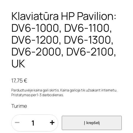
Klaviatūra HP Pavilion:
DV6-1000, DV6-1100,
DV6-1200, DV6-1300,
DV6-2000, DV6-2100,
UK
17,75
€
Parduotuvėje kaina gali skirtis. Kaina galioja tik užsakant internetu.
Pristatymas per 1-3 darbo dienas.
Turime
p
−
+
Į krepšelį
r
o