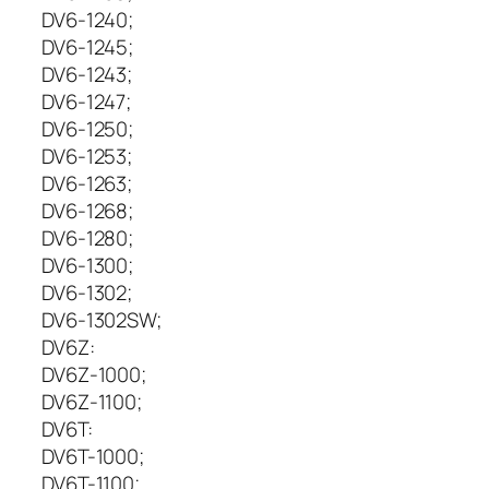
r
DV6-1240;
a
DV6-1245;
H
DV6-1243;
P
DV6-1247;
P
a
DV6-1250;
v
DV6-1253;
i
DV6-1263;
l
DV6-1268;
i
DV6-1280;
o
DV6-1300;
n
DV6-1302;
:
DV6-1302SW;
D
V
DV6Z:
6
DV6Z-1000;
-
DV6Z-1100;
1
DV6T:
0
DV6T-1000;
0
DV6T-1100;
0