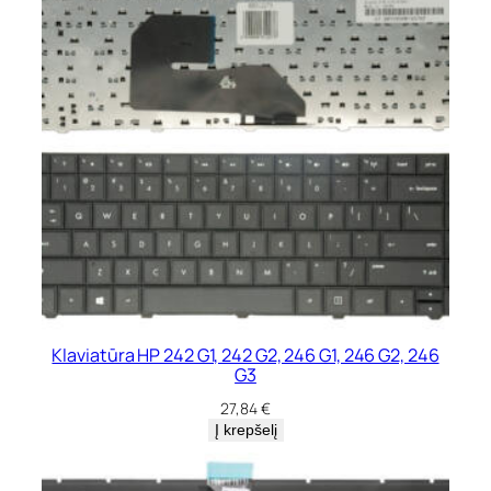
Klaviatūra HP 242 G1, 242 G2, 246 G1, 246 G2, 246
G3
27,84
€
Į krepšelį