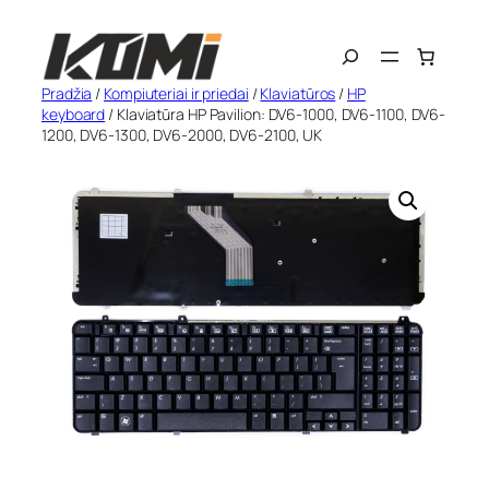
Eiti
Search
prie
turinio
Pradžia
/
Kompiuteriai ir priedai
/
Klaviatūros
/
HP
keyboard
/ Klaviatūra HP Pavilion: DV6-1000, DV6-1100, DV6-
1200, DV6-1300, DV6-2000, DV6-2100, UK