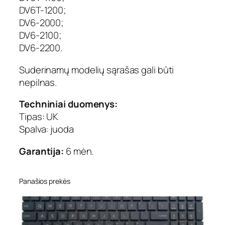
DV6T-1200;
,
D
DV6-2000;
V
DV6-2100;
6
DV6-2200.
-
1
Suderinamų modelių sąrašas gali būti
1
nepilnas.
0
0
Techniniai duomenys:
,
Tipas: UK
D
Spalva: juoda
V
6
Garantija:
6 mėn.
-
1
2
Panašios prekės
0
0
,
D