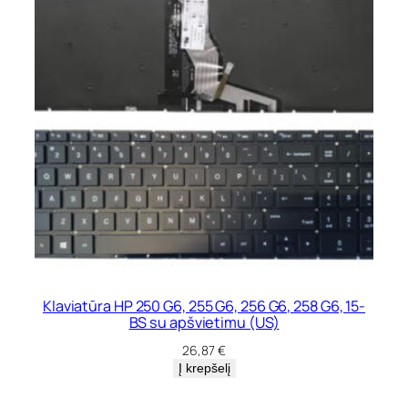
Klaviatūra HP 250 G6, 255 G6, 256 G6, 258 G6, 15-
BS su apšvietimu (US)
26,87
€
Į krepšelį