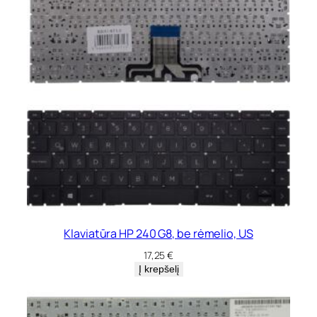
Klaviatūra HP 240 G8, be rėmelio, US
17,25
€
Į krepšelį