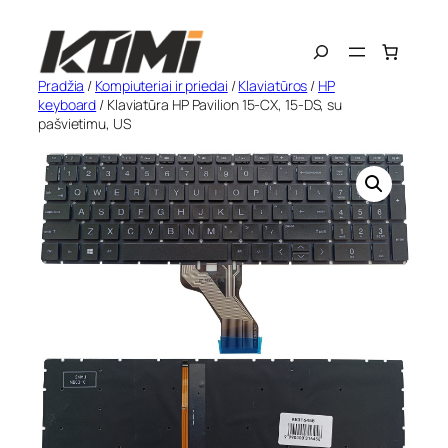
Eiti
Search
prie
turinio
Pradžia
/
Kompiuteriai ir priedai
/
Klaviatūros
/
HP
keyboard
/ Klaviatūra HP Pavilion 15-CX, 15-DS, su
pašvietimu, US