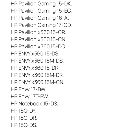
HP Pavilion Gaming 15-DK.
1
HP Pavilion Gaming 15-EC.
5
-
HP Pavilion Gaming 16-A.
D
HP Pavilion Gaming 17-CD.
S
HP Pavilion x360 15-CR.
,
HP Pavilion x360 15-CN.
s
HP Pavilion x360 15-DQ.
u
HP ENVY x360 15-DS.
p
HP ENVY x360 15M-DS.
a
š
HP ENVY x360 15-DR.
v
HP ENVY x360 15M-DR.
i
HP ENVY x360 15M-CN.
e
HP Envy 17-BW.
t
HP Envy 17T-BW.
i
HP Notebook 15-DS.
m
HP 15Q-DY.
u
,
HP 15G-DR.
U
HP 15Q-DS.