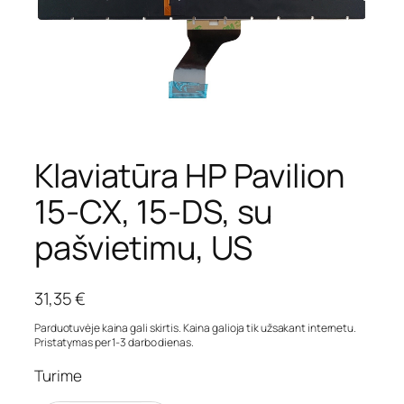
Klaviatūra HP Pavilion
15-CX, 15-DS, su
pašvietimu, US
31,35
€
Parduotuvėje kaina gali skirtis. Kaina galioja tik užsakant internetu.
Pristatymas per 1-3 darbo dienas.
Turime