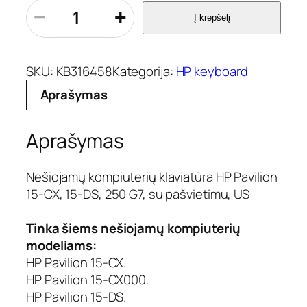
p
−
+
Į krepšelį
r
o
d
u
SKU:
KB316458
Kategorija:
HP keyboard
k
Aprašymas
t
o
k
Aprašymas
i
e
k
Nešiojamų kompiuterių klaviatūra HP Pavilion
i
15-CX, 15-DS, 250 G7, su pašvietimu, US
s
:
Tinka šiems nešiojamų kompiuterių
K
modeliams:
l
HP Pavilion 15-CX.
a
v
HP Pavilion 15-CX000.
i
HP Pavilion 15-DS.
a