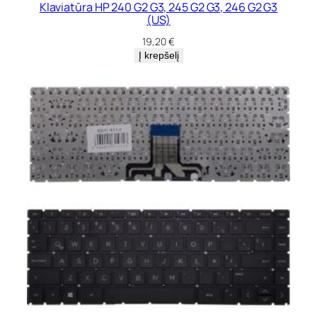
Klaviatūra HP 240 G2 G3, 245 G2 G3, 246 G2 G3
(US)
19,20
€
Į krepšelį