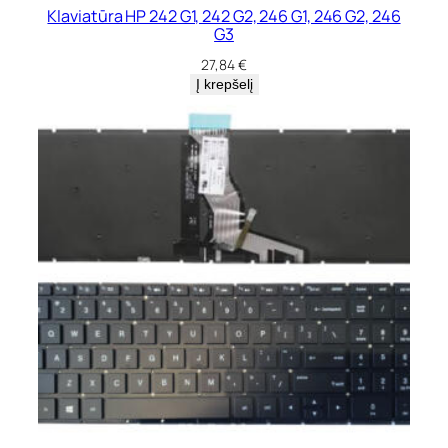
Klaviatūra HP 242 G1, 242 G2, 246 G1, 246 G2, 246
G3
27,84
€
Į krepšelį