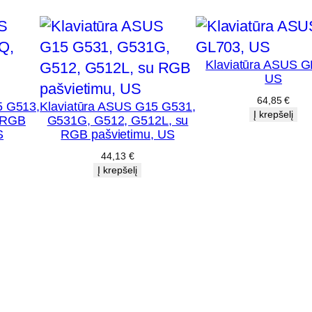
U
S
:
Klaviatūra ASUS G
U
US
X
64,85
€
5 G513,
Klaviatūra ASUS G15 G531,
Į krepšelį
5
 RGB
G531G, G512, G512L, su
S
RGB pašvietimu, US
2
44,13
€
,
Į krepšelį
U
X
5
2
A
,
U