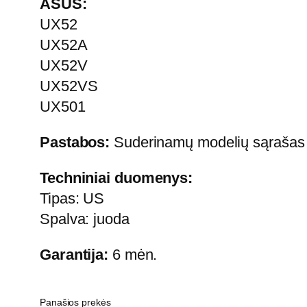
ASUS:
UX52
UX52A
UX52V
UX52VS
UX501
Pastabos:
Suderinamų modelių sąrašas ga
Techniniai duomenys:
Tipas: US
Spalva: juoda
Garantija:
6 mėn.
Panašios prekės