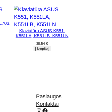
L703,
Klaviatūra ASUS K551,
K551LA, K551LB, K551LN
38,54
€
Į krepšelį
Paslaugos
Kontaktai
Instagram
Facebook