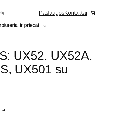
Paslaugos
Kontaktai
h
iuteriai ir priedai
u
US: UX52, UX52A,
S, UX501 su
rnetu.