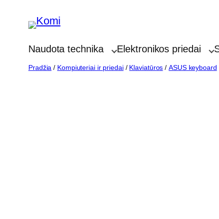
Eiti
prie
turinio
Naudota technika
Elektronikos priedai
S
Pradžia
/
Kompiuteriai ir priedai
/
Klaviatūros
/
ASUS keyboard