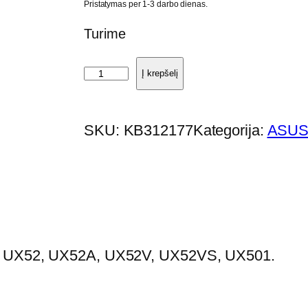
Pristatymas per 1-3 darbo dienas.
Turime
p
Į krepšelį
r
o
SKU:
KB312177
Kategorija:
ASUS
d
u
k
t
o
k
S: UX52, UX52A, UX52V, UX52VS, UX501.
i
e
k