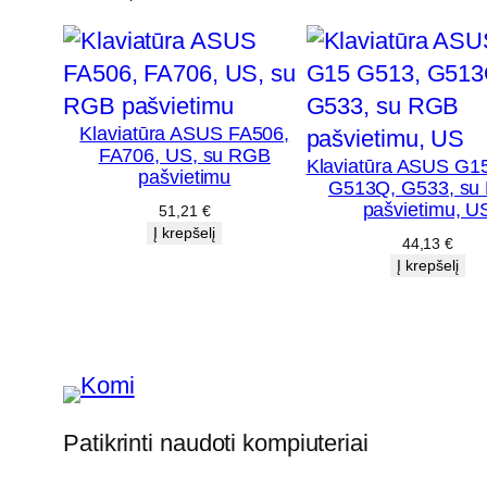
Klaviatūra ASUS FA506,
FA706, US, su RGB
Klaviatūra ASUS G1
pašvietimu
G513Q, G533, su
pašvietimu, U
51,21
€
Į krepšelį
44,13
€
Į krepšelį
Patikrinti naudoti kompiuteriai