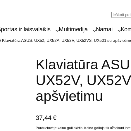
Searc
portas ir laisvalaikis
Multimedija
Namai
Komp
/ Klaviatūra ASUS: UX52, UX52A, UX52V, UX52VS, UX501 su apšvietim
Klaviatūra AS
UX52V, UX52V
apšvietimu
37,44
€
Parduotuvėje kaina gali skirtis. Kaina galioja tik užsakant inte