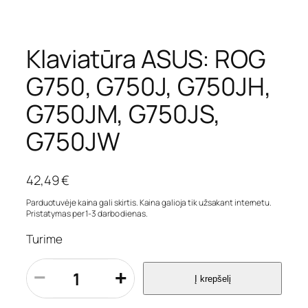
Klaviatūra ASUS: ROG
G750, G750J, G750JH,
G750JM, G750JS,
G750JW
42,49
€
Parduotuvėje kaina gali skirtis. Kaina galioja tik užsakant internetu.
Pristatymas per 1-3 darbo dienas.
Turime
p
−
+
Į krepšelį
r
o