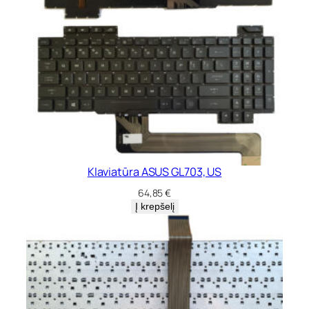
Klaviatūra ASUS GL703, US
64,85
€
Į krepšelį