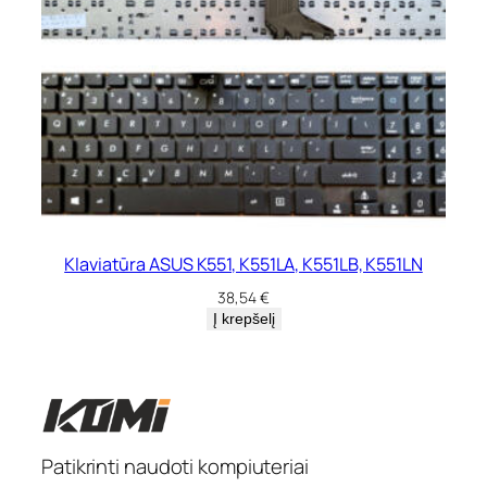
Klaviatūra ASUS K551, K551LA, K551LB, K551LN
38,54
€
Į krepšelį
Patikrinti naudoti kompiuteriai