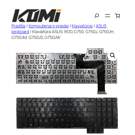
Eiti
Search
prie
turinio
Pradžia
/
Kompiuteriai ir priedai
/
Klaviatūros
/
ASUS
keyboard
/ Klaviatūra ASUS: ROG G750, G750J, G750JH,
G750JM, G750JS, G750JW