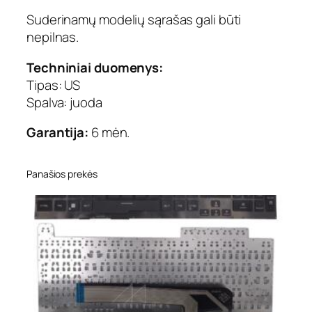
a
Suderinamų modelių sąrašas gali būti
A
nepilnas.
S
U
Techniniai duomenys:
S
Tipas: US
:
Spalva: juoda
R
O
Garantija:
6 mėn.
G
G
7
Panašios prekės
5
0
,
G
7
5
0
J
,