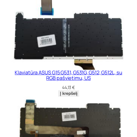
Klaviatūra ASUS G15 G531, G531G, G512, G512L, su
RGB pašvietimu, US
44,13
€
Į krepšelį