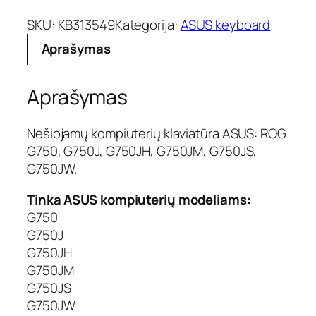
d
u
SKU:
KB313549
Kategorija:
ASUS keyboard
k
Aprašymas
t
o
k
Aprašymas
i
e
k
Nešiojamų kompiuterių klaviatūra ASUS: ROG
i
G750, G750J, G750JH, G750JM, G750JS,
s
G750JW.
:
K
Tinka ASUS kompiuterių modeliams:
l
G750
a
G750J
v
G750JH
i
a
G750JM
t
G750JS
ū
G750JW
r