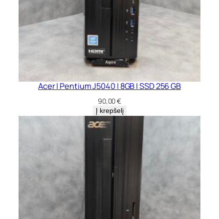
Acer | Pentium J5040 | 8GB | SSD 256 GB
90,00
€
Į krepšelį