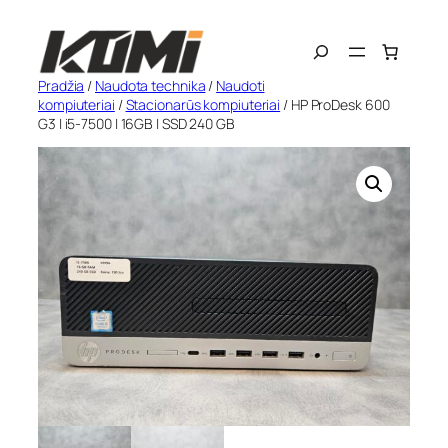
Eiti
Search
prie
turinio
Pradžia
/
Naudota technika
/
Naudoti
kompiuteriai
/
Stacionarūs kompiuteriai
/ HP ProDesk 600
G3 | i5-7500 | 16GB | SSD 240 GB