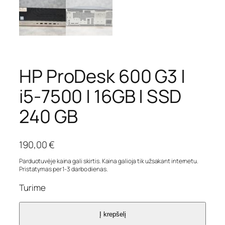
HP ProDesk 600 G3 |
i5-7500 | 16GB | SSD
240 GB
190,00
€
Parduotuvėje kaina gali skirtis. Kaina galioja tik užsakant internetu.
Pristatymas per 1-3 darbo dienas.
Turime
Į krepšelį