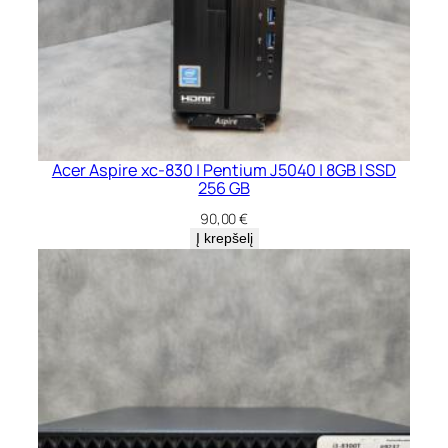
Acer Aspire xc-830 | Pentium J5040 | 8GB | SSD
256 GB
90,00
€
Į krepšelį