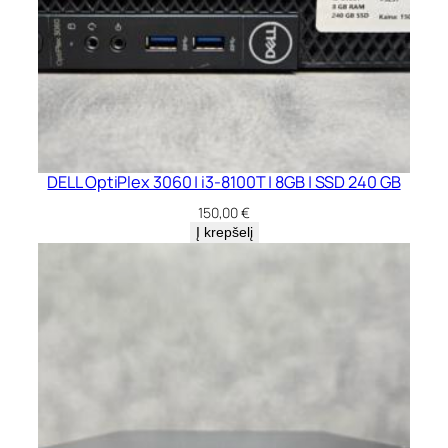
DELL OptiPlex 3060 | i3-8100T | 8GB | SSD 240 GB
150,00
€
Į krepšelį